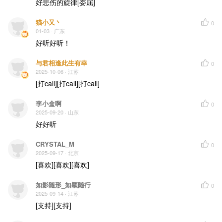
好悲伤的旋律[委屈]
猫小又丶
0
01-03
· 广东
好听好听！
与君相逢此生有幸
0
2025-10-06
· 江苏
[打call][打call][打call]
李小盒啊
0
2025-09-20
· 山东
好好听
CRYSTAL_M
0
2025-09-17
· 北京
[喜欢][喜欢][喜欢]
如影随形_如颖随行
0
2025-09-14
· 江苏
[支持][支持]