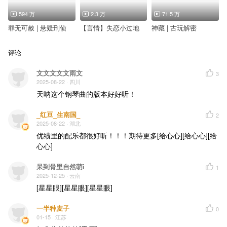
594 万
2.3 万
71.5 万
罪无可赦 | 悬疑刑侦
【言情】失恋小过地
神藏 | 古玩解密
评论
文文文文文雨文
3
2025-08-22
· 四川
天呐这个钢琴曲的版本好好听！
_红豆_生南国_
2
2025-08-22
· 湖北
优绩里的配乐都很好听！！！期待更多[给心心][给心心][给
心心]
呆到骨里自然萌i
1
2025-12-25
· 云南
[星星眼][星星眼][星星眼]
一半种麦子
0
01-15
· 江苏