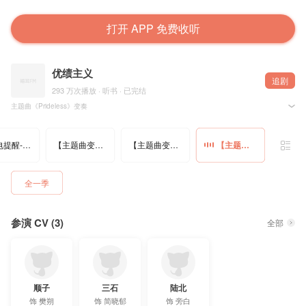
打开 APP 免费收听
优绩主义
追剧
293 万次播放 · 听书 · 已完结
主题曲《Prideless》变奏
作曲：月灵纷飞
制作：月灵纷飞、杨爽
【来电提醒-简晓郁】
【主题曲变奏1】
【主题曲变奏2】
【主题曲变奏3】
全一季
参演 CV (3)
全部
顺子
三石
陆北
饰
樊朔
饰
简晓郁
饰
旁白