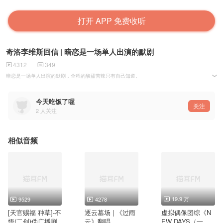
打开 APP 免费收听
奇洛李维斯回信 | 暗恋是一场单人出演的默剧
4312
349
暗恋是一场单人出演的默剧，全程的酸甜苦辣只有自己知道。
是想靠近又害怕越界，是默默关注默默关心。
——《高山低谷》翻唱＋混剪
今天吃饭了喔
关注
2
人关注
相似音频
19.9 万
9529
4278
[天官赐福 种草]-不
逐云墓场 | 《过雨
虚拟偶像团综《N
悟(二创)伪广播剧
云》翻唱
EW DAYS（一起