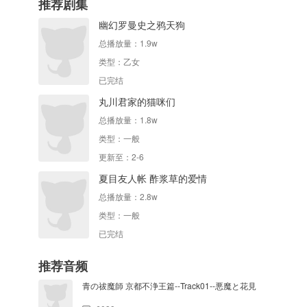
推荐剧集
幽幻罗曼史之鸦天狗
总播放量：
1.9w
类型：
乙女
已完结
丸川君家的猫咪们
总播放量：
1.8w
类型：
一般
更新至：2-6
夏目友人帐 酢浆草的爱情
总播放量：
2.8w
类型：
一般
已完结
推荐音频
青の祓魔師 京都不浄王篇--Track01--悪魔と花見