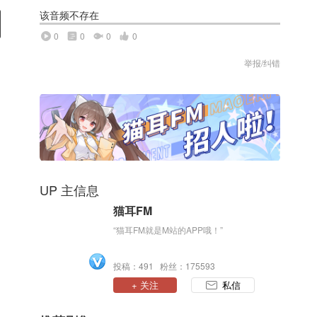
该音频不存在
0
0
0
0
举报/纠错
UP 主信息
猫耳FM
“猫耳FM就是M站的APP哦！”
投稿：491 粉丝：175593
+ 关注
私信