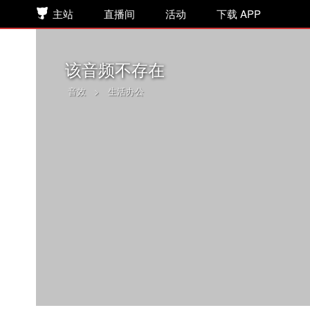
主站
直播间
活动
下载 APP
该音频不存在
音效
>
生活办公