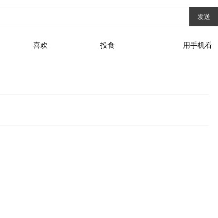
发送
喜欢
投食
用手机看