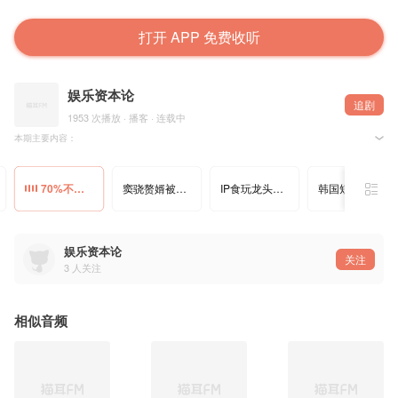
打开 APP 免费收听
娱乐资本论
追剧
1953 次播放 · 播客 · 连载中
本期主要内容：
随着2025年招商市场的挑战加剧，品牌与平台正寻求新的突破路径。尽管整体剧集植入广告减
关键词：
70%不做剧植、中插跌86%，剧集招商需“新招”
窦骁赘婿被嘲：豪门婚姻成了打工人叙事
IP食玩龙头冲刺IPO，115亿赛道面临“四重困境”
韩国短剧“新三宝”：idol、十九禁与出海跳板
品牌 、剧集植入、 古装剧 、风险 、贴片 、创意小剧场、 短剧集 、广告市场 、招商 、内容生态
章节速览：
娱乐资本论
00:00 2025年剧集招商市场变化与创新形式探讨
关注
02:58 招商市场调整与创新：品牌策略与平台应对
3
人关注
相似音频