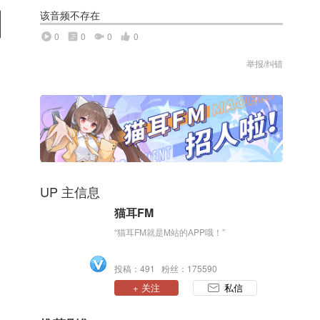
该音频不存在
0
0
0
0
举报/纠错
UP 主信息
猫耳FM
“猫耳FM就是M站的APP哦！”
投稿：491 粉丝：175590
+ 关注
私信