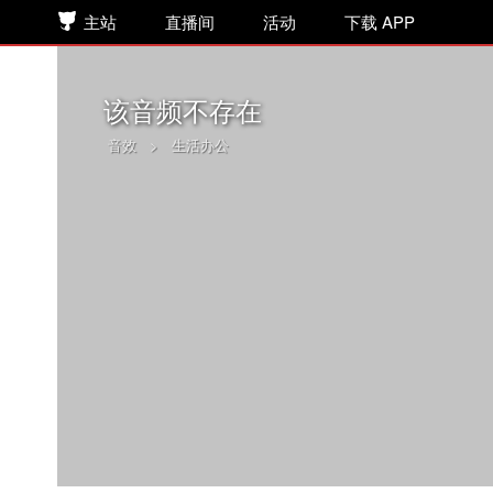
主站
直播间
活动
下载 APP
该音频不存在
音效
>
生活办公