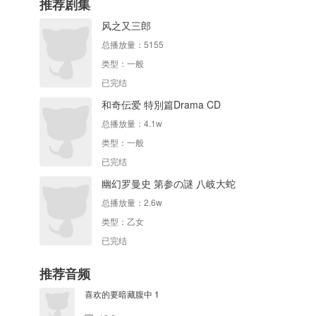
推荐剧集
风之又三郎
总播放量：
5155
类型：
一般
已完结
和奇伝爱 特別篇Drama CD
总播放量：
4.1w
类型：
一般
已完结
幽幻罗曼史 第参の謎 八岐大蛇
总播放量：
2.6w
类型：
乙女
已完结
推荐音频
喜欢的要暗藏腹中 1