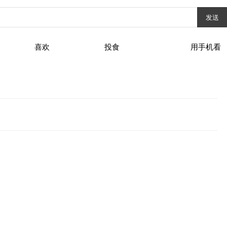
发送
喜欢
投食
用手机看