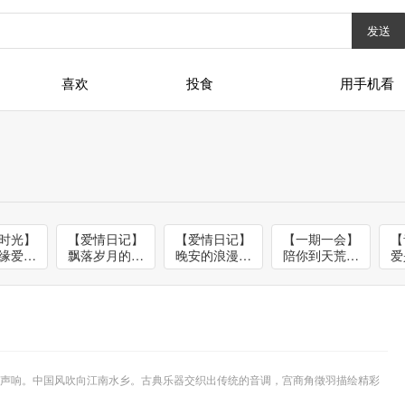
发送
喜欢
投食
用手机看
时光】
【爱情日记】
【爱情日记】
【一期一会】
【
缘爱如
飘落岁月的思
晚安的浪漫邂
陪你到天荒地
爱
J花朵
念-NJ西西
逅-NJ砂匿
老-NJ言杉
声响。中国风吹向江南水乡。古典乐器交织出传统的音调，宫商角徵羽描绘精彩