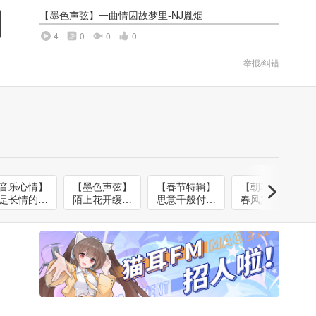
【墨色声弦】一曲情囚故梦里-NJ胤烟
4
0
0
0
举报/纠错
音乐心情】
【墨色声弦】
【春节特辑】
【朝花夕拾】
是长情的陪
陌上花开缓缓
思意千般付筝
春风定义了花
伴-NJ治晴
归-NJ花朵
弦-NJ渺渺
香-NJ言杉