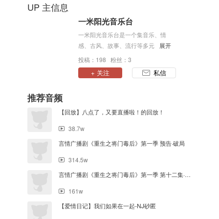
UP 主信息
一米阳光音乐台
一米阳光音乐台是一个集音乐、情
感、古风、故事、流行等多元化节目
展开
的音乐电台，以阳光传递正能量，用
投稿：198 粉丝：3
心聆听，用爱呵护。
+ 关注
私信
推荐音频
【回放】八点了，又要直播啦！的回放！
38.7w
言情广播剧《重生之将门毒后》第一季 预告·破局
314.5w
言情广播剧《重生之将门毒后》第一季 第十二集·边城
161w
【爱情日记】我们如果在一起-NJ砂匿