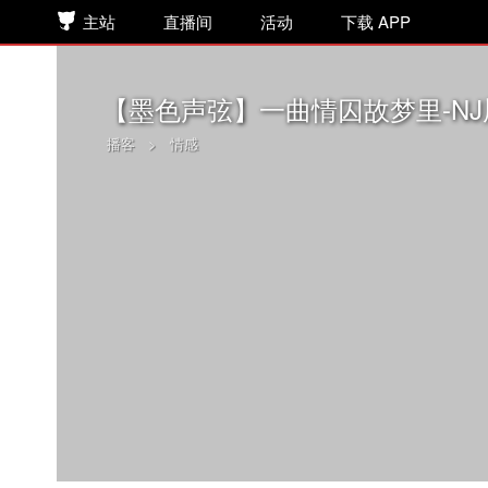
主站
直播间
活动
下载 APP
【墨色声弦】一曲情囚故梦里-NJ
播客
>
情感