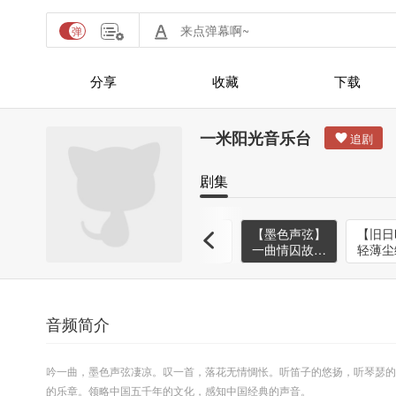
分享
收藏
下载
一米阳光音乐台
剧集
】
【爱情日记】
【清辞幽韵】
【墨色声弦】
【旧日
回
想念如雨一直
情深款款入梦
一曲情囚故梦
轻薄尘
安
下-NJ治晴
来-NJ渺渺
里-NJ胤烟
梦-N
音频简介
吟一曲，墨色声弦凄凉。叹一首，落花无情惆怅。听笛子的悠扬，听琴瑟的
的乐章。领略中国五千年的文化，感知中国经典的声音。