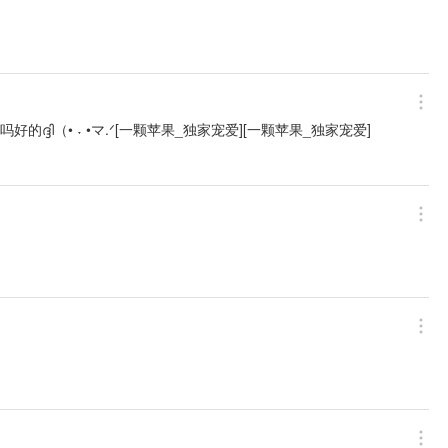
好的ദ്ദി（• ˕ •マ.ᐟ[一颗苹果_独家宠爱][一颗苹果_独家宠爱]