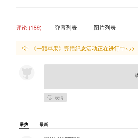
项目统筹：亦晨、乔木
配音统筹：盼盼@给我十万
录音师：驼驼@T驼U驼O 、谢羽@叫我小羽好了
宣 传：爱吃红富士
评论
189
弹幕列表
图片列表
录音棚：远航声禾@远航声禾
——猫耳FM独家播出，付费内容禁止二改、二传及商用——
《一颗苹果》完播纪念活动正在进行中>>>
表情
最热
最新