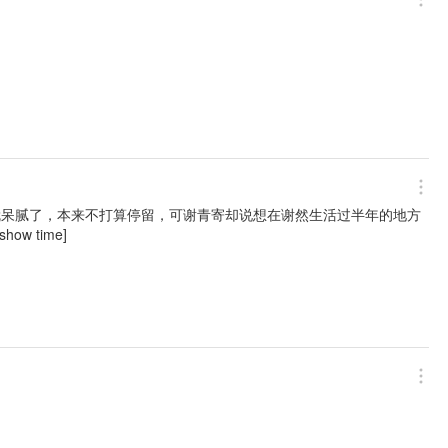
早就呆腻了，本来不打算停留，可谢青寄却说想在谢然生活过半年的地方
w time]