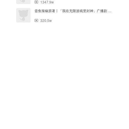
1347.9w
壶鱼辣椒原著丨「我在无限游戏里封神」广播剧 第一季·第二集·塞壬王
320.5w