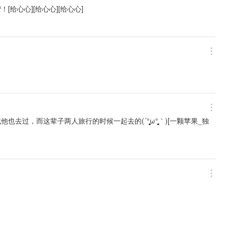
给心心][给心心][给心心]
子两人旅行的时候一起去的(´°̥̥̥̥̥̥̥̥ω°̥̥̥̥̥̥̥̥｀)[一颗苹果_独