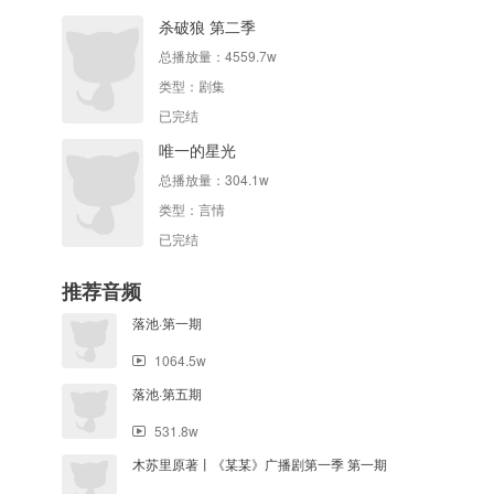
杀破狼 第二季
总播放量：
4559.7w
类型：
剧集
已完结
唯一的星光
总播放量：
304.1w
类型：
言情
已完结
推荐音频
落池·第一期
1064.5w
落池·第五期
531.8w
木苏里原著丨《某某》广播剧第一季 第一期