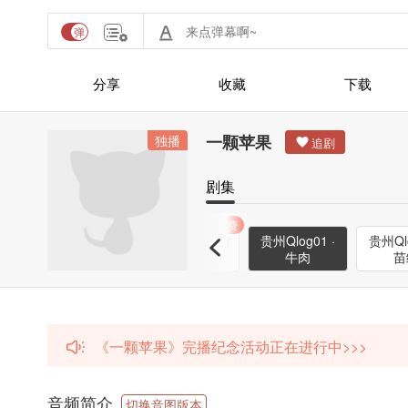
分享
收藏
下载
一颗苹果
独播
剧集
付费
博语
1000W微博语
番外2 · 苦短情
贵州Qlog01 ·
贵州Qlo
音 · 谢青寄
长
牛肉
苗
《一颗苹果》完播纪念活动正在进行中>>>
音频简介
切换音图版本