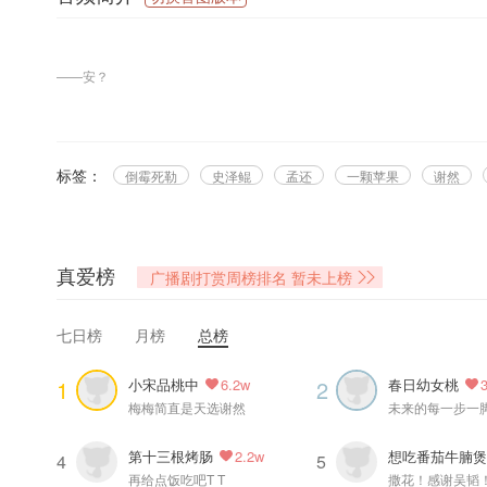
——安？
孟还 @孟黛玉倒拔垂杨柳 原著，@猫耳FM 出品，@远航声禾 录制，全一
牛肉——广播剧《一颗苹果》贵州Qlog 01
标签：
倒霉死勒
史泽鲲
孟还
一颗苹果
谢然
=配音组=
谢然：倒霉死勒@倒霉死勒
谢青寄：史泽鲲@大鲲er
真爱榜
广播剧打赏周榜排名
暂未上榜
=制作组=
七日榜
月榜
总榜
监制：杨铁锤@曾经老衲满头秀发
编剧：两人@你就当没我这两个人
小宋品桃中
春日幼女桃
1
2
6.2w
后期：青竹
梅梅简直是天选谢然
配音导演：张碧玉@张碧玉berry
Q版画师：千里@千里噼里啪啦
第十三根烤肠
想吃番茄牛腩
2.2w
视频制作：丸子
4
5
再给点饭吃吧T T
视觉设计：zaynel@zaynel_