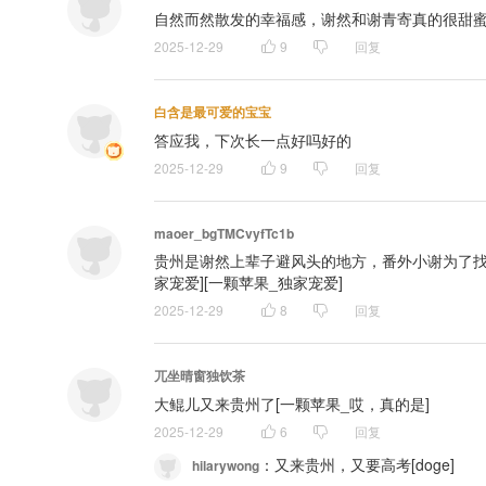
自然而然散发的幸福感，谢然和谢青寄真的很甜蜜！[
2025-12-29
9
回复
白含是最可爱的宝宝
答应我，下次长一点好吗好的
2025-12-29
9
回复
maoer_bgTMCvyfTc1b
贵州是谢然上辈子避风头的地方，番外小谢为了找他也去过，而这辈
家宠爱][一颗苹果_独家宠爱]
2025-12-29
8
回复
兀坐晴窗独饮茶
大鲲儿又来贵州了[一颗苹果_哎，真的是]
2025-12-29
6
回复
：
又来贵州，又要高考[doge]
hilarywong