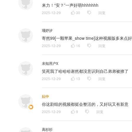
来力！“安？”一声好萌hhhhhhh
2025-12-29
30
回复
瑾妤汐
寄然99[一颗苹果_show time]这种视频版多来点好吗
2025-12-29
16
回复
未知用户X
笑死我了哈哈哈谢然都没意识到自己弟弟被撩了
2025-12-29
13
回复
妘中
你这剧组的视频都挺会整活的，又好玩又有新意
2025-12-29
9
回复
高杉杉