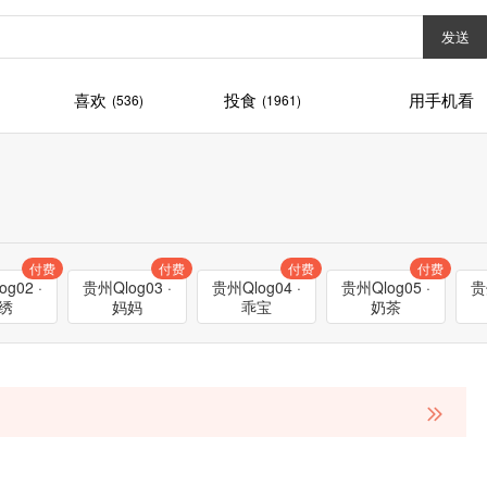
发送
喜欢
投食
用手机看
(536)
(1961)
付费
付费
付费
付费
g02 ·
贵州Qlog03 ·
贵州Qlog04 ·
贵州Qlog05 ·
贵
绣
妈妈
乖宝
奶茶