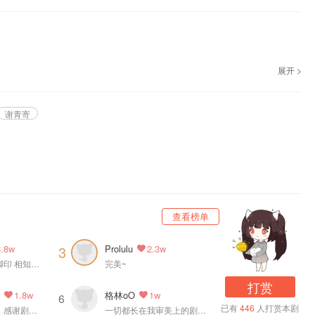
展开 >
季广播剧《一颗苹果》，12月25日起，每周四更新。
谢青寄
查看榜单
Prolulu
3
3.8w
2.3w
未来的每一步一脚印 相知相惜相依为命
完美~
打赏
煲
格林oO
1.8w
1w
6
已有
446
人打赏本剧
撒花！感谢吴韬！感谢剧组！吴韬演技的神！
一切都长在我审美上的剧！好好听～