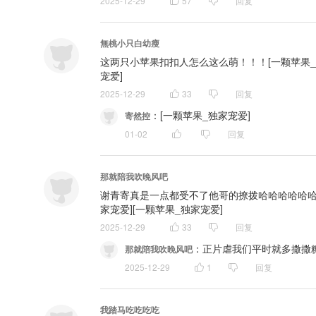
2025-12-29
57
回复
無桃小只白幼瘦
这两只小苹果扣扣人怎么这么萌！！！[一颗苹果_show 
宠爱]
2025-12-29
33
回复
：
[一颗苹果_独家宠爱]
寄然控
01-02
回复
那就陪我吹晚风吧
谢青寄真是一点都受不了他哥的撩拨哈哈哈哈哈哈哈
家宠爱][一颗苹果_独家宠爱]
2025-12-29
33
回复
：
正片虐我们平时就多撒撒糖[一颗苹
那就陪我吹晚风吧
2025-12-29
1
回复
我踏马吃吃吃吃