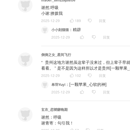
maoer_sehZbIjblsUe
谢然:呼吸

小谢:撩拨我
2025-12-29
189
回复
：
精辟
小小刻猫猫
2025-12-29
回复
倒倒之女_星间飞行
“  贵州这地方谢然虽这辈子没来过，但上辈子
看看。 ” 是不是因为这样所以才是贵州[一颗苹果_sho
2025-12-29
102
回复
：
[一颗苹果_心软的神]
单羽Yuyi
2025-12-29
回复
玄衣_恋韬癖晚期
谢然：呼吸

谢青寄：勾引我！