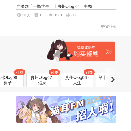
广播剧「一颗苹果」丨贵州Qlog 01 · 牛肉
23 万
166
1961
536
举报/纠错
付费
付费
付费
付费
州Qlog06 ·
贵州Qlog07 ·
贵州Qlog08 ·
第十三根肋骨 ·
狗子
烟灰
人生
01