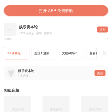
打开 APP 免费收听
娱乐资本论
追剧
1959 次播放 · 播客 · 连载中
关键词：
动漫产业 、电影票房、 剧集 、AI漫剧 、全球年冠、 合家欢、 鬼灭之刃、哪吒2、 疯狂动物城2、
动画电影VS AI漫剧，产业范式转换进行时
想抓AI漫剧风口的年轻人，沦为培训班的韭菜
文娱AI的2025：一半是海水，一半是火焰
赵丽颖谭松韵救不了仙偶“拼好剧”
本期主要内容：
动漫产业正经历变革，电影票房激增，动画电影黄金时代来临，合家欢类型需求旺盛。国际市场上
章节速览
娱乐资本论
00:00 2023年动画电影票房大爆发，行业迎来黄金时代
关注
01:40 动画产业过冬与周边市场升温
3
人关注
03:37 2025年AI漫剧爆发，技术革新引领动漫产业新时代
相似音频