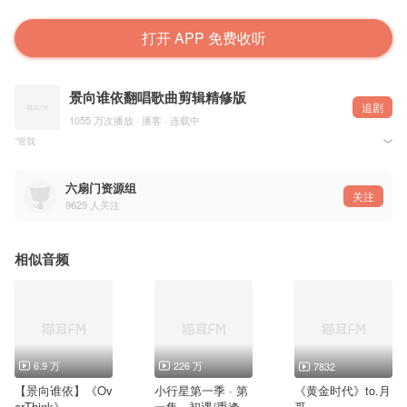
打开 APP 免费收听
景向谁依翻唱歌曲剪辑精修版
追剧
1055 万次播放 · 播客 · 连载中
“管我
我手指放松 我目光如龙 当敌人是空
我左右开弓 我气势如虹 将炮马尽用
兵临城下 想逃都没用”
六扇门资源组
关注
9629
人关注
原唱：周杰伦
美工：@忻仪
音频：@-玥逸-
视频后期：@谢一老大
相似音频
禁二传 禁二改
PS：大眼仔/小破站同步更新
6.9 万
226 万
7832
【景向谁依】《Ov
小行星第一季 · 第
《黄金时代》to.月
erThink》
一集 · 初遇/重逢
哥