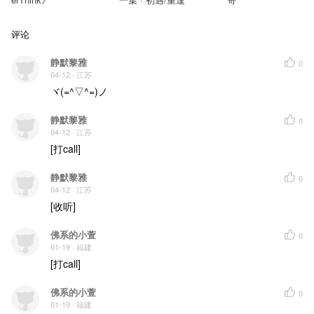
评论
静默黎雅
0
04-12
· 江苏
ヾ(=^▽^=)ノ
静默黎雅
0
04-12
· 江苏
[打call]
静默黎雅
0
04-12
· 江苏
[收听]
佛系的小萱
0
01-19
· 福建
[打call]
佛系的小萱
0
01-19
· 福建