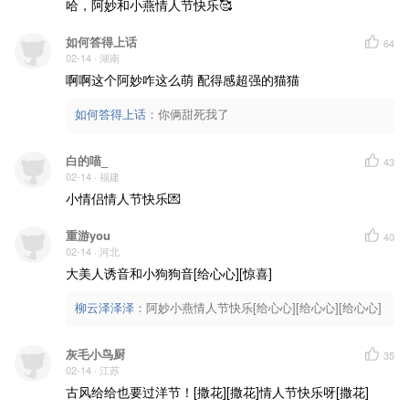
哈，阿妙和小燕情人节快乐🥰
如何答得上话
64
02-14
· 湖南
啊啊这个阿妙咋这么萌 配得感超强的猫猫
如何答得上话
：
你俩甜死我了
白的喵_
43
02-14
· 福建
小情侣情人节快乐💌
重游you
40
02-14
· 河北
大美人诱音和小狗狗音[给心心][惊喜]
柳云泽泽泽
：
阿妙小燕情人节快乐[给心心][给心心][给心心]
灰毛小鸟厨
35
02-14
· 江苏
古风给给也要过洋节！[撒花][撒花]情人节快乐呀[撒花]