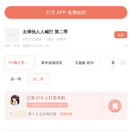
打开 APP 免费收听
太傅他人人喊打 第二季
追剧
376 万次播放 · 广播剧 · 连载中
燕迟：可是，我愿意为你付出一切。
季怀真：本大人当然值得你付出一切了。
孟还@孟黛玉倒拔垂杨柳 原著，云耶山耶工作室、729声工场联合出品，广播剧《太傅他人人喊
情人节福利语音
新年祝福语音
主题曲-若问
第一集
原著：孟还 @孟黛玉倒拔垂杨柳
出品人：蔡赫 岳鲲鹏 王君
制作人：夏歌 @云耶山耶工作室
项目统筹：鲤鲤
第一季
第二季
配音导演：乔诗语@乔诗语
监制：惠子 小麻
录音：张吉轩 十七
录音棚：729声工场@729声工场
编剧：灯盏
已有 212 人打赏本剧
后期：林初霁 @小蘑菇云南分菇
海报设计：啪浪@rerereset
广播剧周榜排名
暂未上榜
题字：阿楽 @阿楽手写
商务：瑞子
等 1 人七日内打赏
查看榜单
字幕组：OCIR·字幕组 @OCIR·字幕组
配音组：
季怀真：金弦@金弦North