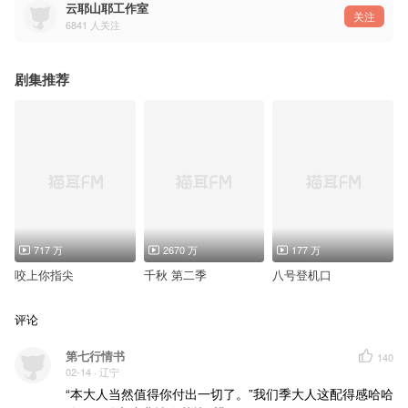
燕迟：张福正@歪歪福正了
云耶山耶工作室
关注
6841
人关注
——猫耳FM独家播出，付费内容禁止二改、二传、及商用——
剧集推荐
717 万
2670 万
177 万
咬上你指尖
千秋 第二季
八号登机口
评论
第七行情书
140
02-14
· 辽宁
“本大人当然值得你付出一切了。”我们季大人这配得感哈哈