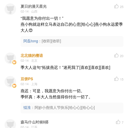
夏日的漫天星光
25
02-14
· 山西
“我愿意为你付出一切！”

燕小狗就这样立马表达自己的心意[给心心]燕小狗永远爱季
大人😍
阿磊tong
：
[收听][收听]
北北猫的檀谙
20
02-14
· 北京
季大人这句“拓拔燕迟！”迷死我了[喜欢][喜欢][喜欢]
豆饼PS
15
02-14
· 上海
燕迟：可是，我愿意为你付出一切。

季怀真：本大人当然值得你付出一切了。
怴淮
：
阿妙小燕情人节快乐[给心心][给心心]
森马什么时候8搭
7
02-14
· 江苏