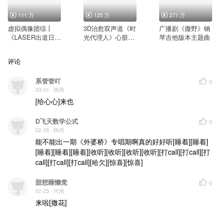
111 万
125 万
271 万
虚拟偶像团综丨
3D治愈双声道《时
广播剧《撒野》钢
《LASER出道日》
光代理人》心脏骤
琴吉他版本主题曲
七夕伴你入眠：乔
停片尾曲《OverTh
殊
ink》木木的3D音
评论
乐实验室
系管管吖
0
03-01
· 陕西
[给心心]来也
D飞天数学公式
0
02-26
· 陕西
能不能出一期《外婆桥》专唱期啊真的好好听[睡着][睡着]
[睡着][睡着][睡着][收听][收听][收听][收听][打call][打call][打
call][打call][打call][哈欠][惊喜][惊喜]
甜想睡懒觉
0
02-25
· 河南
来啦[撒花]