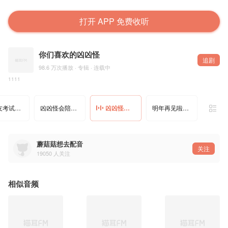
打开 APP 免费收听
你们喜欢的凶凶怪
追剧
98.6 万次播放 · 专辑 · 连载中
1111
等女友考试憋坏的凶凶怪
凶凶怪会陪你看一辈子雪
凶凶怪安慰噩梦吓醒的女友
明年再见啦，凶凶怪
蘑菇菇想去配音
关注
19050
人关注
相似音频