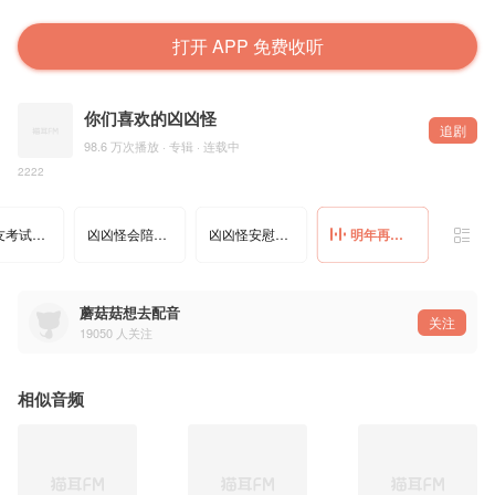
打开 APP 免费收听
你们喜欢的凶凶怪
追剧
98.6 万次播放 · 专辑 · 连载中
2222
等女友考试憋坏的凶凶怪
凶凶怪会陪你看一辈子雪
凶凶怪安慰噩梦吓醒的女友
明年再见啦，凶凶怪
蘑菇菇想去配音
关注
19050
人关注
相似音频