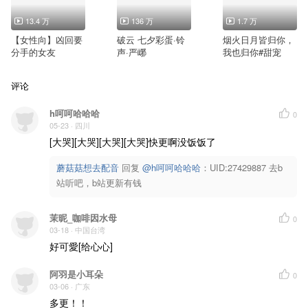
13.4 万
136 万
1.7 万
【女性向】凶回要
破云 七夕彩蛋·铃
烟火日月皆归你，
分手的女友
声·严峫
我也归你#甜宠
评论
h呵呵哈哈哈
0
05-23
· 四川
[大哭][大哭][大哭][大哭]快更啊没饭饭了
蘑菇菇想去配音
回复 
@h呵呵哈哈哈
：UID:27429887 去b
站听吧，b站更新有钱
茉昵_咖啡因水母
0
03-18
· 中国台湾
好可愛[给心心]
阿羽是小耳朵
0
03-06
· 广东
多更！！