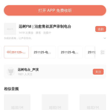
打开 APP 免费收听
远树FM | 治愈青叔原声录制电台
追剧
1419 次播放 · 播客 · 连载中
失眠的夜晚，让声音陪你。
我是远树，用最贴近耳边的原声，为你讲述柔软的故事。愿这些细语，能为你隔开纷扰，抚平思绪
在翻涌的清醒里，这里有一小片宁静的港湾。让故事带你漂向舒缓的呼吸之间。
订阅，收下每一夜的温柔陪伴。
251125-电台-落叶知秋-春天没有她
251125-电台-入我心间的你
251125-电台-她离开后的冬天
251125-电台-小雪，那天她回来了
远树电台_声演
关注
1821
人关注
相似音频