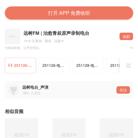
打开 APP 免费收听
远树FM | 治愈青叔原声录制电台
追剧
1419 次播放 · 播客 · 连载中
失眠的夜晚，让声音陪你。
我是远树，用最贴近耳边的原声，为你讲述柔软的故事。愿这些细语，能为你隔开纷扰，抚平思绪
在翻涌的清醒里，这里有一小片宁静的港湾。让故事带你漂向舒缓的呼吸之间。
订阅，收下每一夜的温柔陪伴。
251126-电台-念旧，别回头-司命
251126-电台-时光如水-66
251128-电台-落潮的夜里没有人听见
251128-电台-鞋尖上的裂痕-司命
远树电台_声演
关注
1821
人关注
相似音频