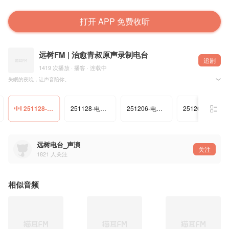
打开 APP 免费收听
远树FM | 治愈青叔原声录制电台
追剧
1419 次播放 · 播客 · 连载中
失眠的夜晚，让声音陪你。
我是远树，用最贴近耳边的原声，为你讲述柔软的故事。愿这些细语，能为你隔开纷扰，抚平思绪
在翻涌的清醒里，这里有一小片宁静的港湾。让故事带你漂向舒缓的呼吸之间。
订阅，收下每一夜的温柔陪伴。
251128-电台-鞋尖上的裂痕-司命
251128-电台-心脏不会说谎
251206-电台-时光荒野里-司命
251206-电台-我想我太需要爱-司命
远树电台_声演
关注
1821
人关注
相似音频