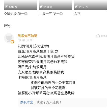
548 万
203 万
29.7 万
空降热搜 第一季
二零一三 第一季
东宫
评论
到底知不知呀
2801
03-20
· 江苏
沈酌:明月(东方玄学)

白晟:明月高悬独属于我!😎

岳飏尼尔森傅琛:恨明月高悬不独照我

苏寄桥荣亓:恨明月高悬独不照我

野田兄妹:纯恨明月!

安东尼奥:恨明月高悬假装照我

卡梅伦:恨明月高悬!

             柔弱不能自理的小公主苏菲亚

             就该好好的当个花瓶啊!

褚雁杨小刀:明月再怎么高悬也是我妈
酌夜寄棠
：
就这个万人迷爽！