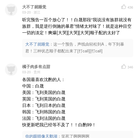
大不了就睡觉
436
03-20
· 浙江
听完预告一百个放心了！！白晟那段“我说没有族群就没有
族群，我是逆行倒施的暴君”情绪太对味了！就是这种目空
一切的淡定！爽爆[大哭][大哭][大哭]顺子配的太好了
大不了就睡觉
：
这一个预告，声线由轻松到A，年下到暴
君！三种状态顺子都配出来了[打call][打call]
橘子肉多有点甜
346
03-20
· 贵州
各国最喜欢沈酌的人：

中国：白晟

美国：飞到美国的白晟

英国：飞到英国的白晟

日本：飞到日本的白晟

韩国：飞到韩国的白晟

法国：飞到法国的白晟

快更新吧我已经等不及了！！白酌99！
你的眼睛像天鹅湖
：
笑死了啊啊啊啊