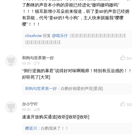
了酌咪的声音本小狗的异能已经进化“嗷呜嗷呜嗷呜” 
！！！猫耳新增小耳朵前来报道，听了姜sir的声音已经拥
有异能，代号“姜sir的1号小狗”，主人快来驯服我“嘤嘤
嘤”！！！
cloudvow
回复 
@喵乐仔
 :汪汪汪汪汪汪汪汪汪汪汪汪汪汪
汪汪汪汪汪汪汪汪汪
和狗勾世界第一好
541
03-20
· 辽宁
“倒行逆施的暴君”说得好对味啊顺师！特别有压迫感的！！
好听死了[大哭]
和狗勾世界第一好
：
白酌好相爱的声音[委屈]
尔小宁吖
523
03-20
· 山西
速速开放购买通道[收听][收听][收听]
樱诺川
：
白酌我来了！！