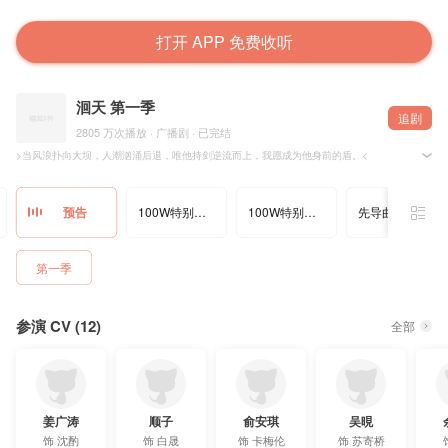
打开 APP 免费收听
洄天 第一季
追剧
2805 万次播放 · 广播剧 · 已完结
>当风浪扑向大坝，人潮汹涌后退，唯他持剑逆流而上，我愿成为他身前的盾。<
>暴风雨就要来了。<
晋江文学城@淮上 原著，@猫耳FM&@玉苍红工作室&@光合积木 联合出品，广播剧《洄天》第一
预告
100W特别福利 · 消息提示
100W特别福利 · 充电提醒
先导曲「Upstream」
† 制作组 †
原著：淮上
监制：等待苍老@粉红胡子Vincent 红线@Chris线 栗子
第一季
统筹：豆子@豆子非常豆
编剧：等待苍老
后期：张德美@张德美0707 红线
后期监修：红线
参演 CV (12)
剧名设计：10@气味野生定制
全部
海报设计：酸橙汁@一勺酸橙汁
宣传：夏夏 KITA
德语指导：TingtingZhang 小施
日语指导：Shiro
字幕：@OCIR·字幕组
姜广涛
顺子
俞安琪
吴晛
† 配音组 †
配音团队：光合积木@光合积木
饰
沈酌
饰
白晟
饰
卡梅伦
饰
苏寄桥