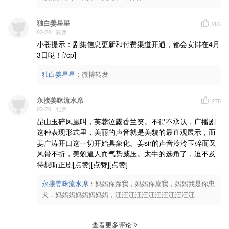
独白姜星星
283
03-20
· 陕西
小苍提示：剧集信息更新和付费渠道开通，都会安排在4月
3日哒！[/cp]
独白姜星星
：
微博转发
永接姜咪流水席
278
03-20
· 北京
昆山玉碎凤凰叫，芙蓉泣露香兰笑。不得不承认，广播剧
这种表现形式里，美丽的声音就是美貌的最直观展示，而
姜广涛开口这一切开始具象化。姜sir的声音泠泠玉碎而又
风骨不折，美貌逼人而气势威压。太牛的选角了，迫不及
待想听正剧[点赞][点赞][点赞]
永接姜咪流水席
：
妈妈你踩我，妈妈你扇我，妈妈我是你忠
犬，妈妈妈妈妈妈妈妈，汪汪汪汪汪汪汪汪汪汪汪汪
查看更多评论