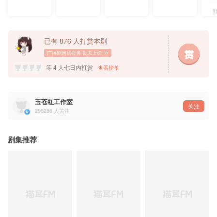
配音导演：刘芊含@刘毛一一
配音统筹：婉笛
录音师： 海樘@海樘不是棠
———— ◆ ————
沈 酌：姜广涛@姜广涛
白 晟：顺子@顺子Samuel
已有 876 人打赏本剧
水溶花：阿沁@帕恰小咸
卡梅伦：俞安琪@俞安琪真名男
广播剧周榜排名
暂未上榜
苏寄桥：吴晛@初心者吴晛
褚 雁：王曼诗@是阿蒙啦
等 4 人七日内打赏
查看榜单
荣 亓：余昊威@有鱼池
陈 淼：斑马@马斑马
尼尔森：赵成晨@赵成晨要努力开心呀
阿玛图拉：刘芊含@刘毛一一
岳 飏：三石@三石不够咸
玉苍红工作室
杨小刀：李兰陵@李兰陵
关注
安东尼奥：文森@文火炖森蘑
295286
人关注
伊塔尔多魔女：高启帆@七番繁
解说：张胡子@了不起的张胡子
参与配音：
剧集推荐
英语：薄棠@是棠棠也是糖糖
日语：李翰林@是翰不是憨憨
西语：Gisselle Torrenegr
俄语：夜叉@夜叉Yaksha
韩语：高启帆
法语：吕疏明
德语：kkkeqin
周一晴@kirakira晴、胡正健@野昂藏、夏觅尘@尘尘觅夏、凃雄飞@干脆面咸胜飞、刘李桥@子
——猫耳FM独家播出，付费内容禁止二改、二传及商用——