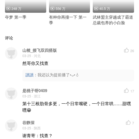
248 万
556 万
40.5 万
夺梦 第一季
有种你再撞一下 第一
武林盟主穿越成了霸道
季
总裁包养的小白脸
评论
山楂_接飞双四搭版
26
03-25
· 河北
然哥你又找查
讀讀
：
我还以为提前播了•ᴗ•💧
是桃子呀0409
17
03-25
· 浙江
第十三根肋骨多更，一个日常嘴硬，一个日常哄……甜嘿
嘿😁
谷静深
7
03-25
· 陕西
谢青寄：找查？
