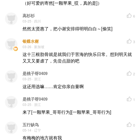
（好可爱的寄然[一颗苹果_哎，真的是]）
高杉杉
6
03-25
· 四川
然然太贤惠了，把小谢安排得明明白白～[偷笑]
银蝶水榭
3
03-26
· 新加坡
这十三根肋骨就是就我们于苦海的快乐日常。想到明天就
又又又要虐了，先尝点甜的吧
是桃子呀0409
2
03-25
· 浙江
这还用选嘛……肯定你亲自量啊
是桃子呀0409
1
03-25
· 浙江
来了[一颗苹果_哥哥行为][一颗苹果_哥哥行为]
五行缺鸟
0
05-14
· 辽宁
有梅梅的地方就有我