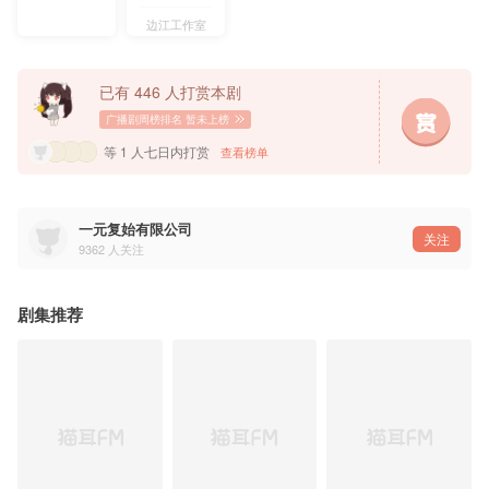
字幕组：OCIR·字幕组@OCIR·字幕组
边江工作室
——猫耳FM独家播出，付费内容禁止二改、二传及商用——
已有 446 人打赏本剧
广播剧周榜排名
暂未上榜
等 1 人七日内打赏
查看榜单
一元复始有限公司
关注
9362
人关注
剧集推荐