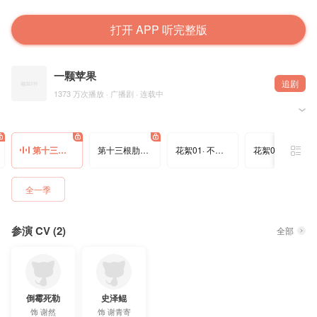
打开 APP 听完整版
一颗苹果
追剧
1373 万次播放 · 广播剧 · 连载中
——骨中骨，肉中肉
孟还 @孟黛玉倒拔垂杨柳 原著，@猫耳FM 出品，@远航声禾 录制，全一季广播剧《一颗苹果》，
第十三根肋骨 · 05
第十三根肋骨 · 06
花絮01· 不要吓我
花絮02 · 身体真好
第十三根肋骨 · 05——广播剧《一颗苹果》特别剧场
=配音组=
全一季
谢然：倒霉死勒@倒霉死勒
谢青寄：史泽鲲@大鲲er
=制作组=
参演 CV (2)
监制/编剧：杨铁锤@曾经老衲满头秀发
全部
音频后期：于非@于非FF
配音导演：张碧玉@张碧玉berry
插画画师：岛@Nieorst
项目统筹：亦晨、乔木
配音统筹：盼盼@给我十万
录音师：驼驼@T驼U驼O
倒霉死勒
史泽鲲
录音棚：远航声禾@远航声禾
宣 传：爱吃红富士
饰
谢然
饰
谢青寄