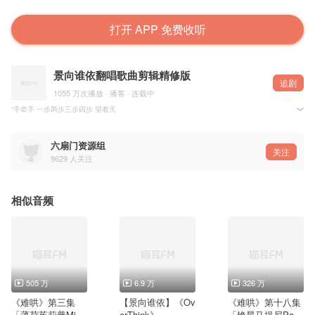
打开 APP 免费收听
景向谁依翻唱歌曲剪辑精修版
追剧
1055 万次播放 · 播客 · 连载中
“手牵手 一步两步三步四步 望着天
看星星 一颗两颗三颗四颗 连成线”
原唱：周杰伦
六扇门资源组
美工：@忻仪
关注
9629
人关注
音频后期：@-玥逸-
视频后期：@谢一老大
禁二传 禁二改
PS：大眼仔/小破站同步更新
相似音频
505 万
6.9 万
326 万
《难哄》第三集
【景向谁依】《Ov
《难哄》第十八集
「薄荷茱莉普Mint
erThink》
「艳星马提尼Porn