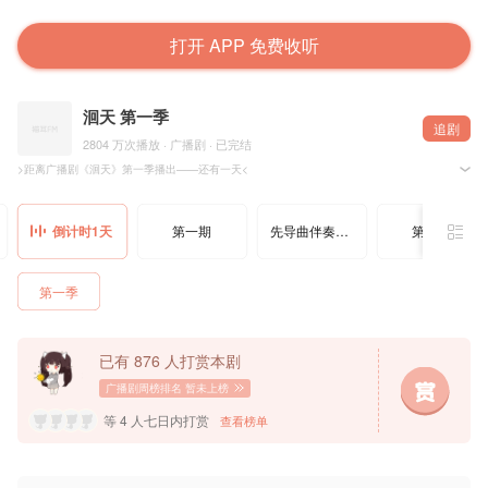
打开 APP 免费收听
洄天 第一季
追剧
2804 万次播放 · 广播剧 · 已完结
>距离广播剧《洄天》第一季播出——还有一天<
晋江文学城@淮上 原著，@猫耳FM&@玉苍红工作室&@光合积木 联合出品，广播剧《洄天》第一
倒计时1天
第一期
先导曲伴奏「Upstream (Inst.)」
第二期
† 配音组 †
配音团队：光合积木@光合积木
配音导演：刘芊含@刘毛一一
配音统筹：婉笛
第一季
录音师： 海樘@海樘不是棠
———— ◆ ————
沈酌：姜广涛@姜广涛
白晟：顺子@顺子Samuel
已有 876 人打赏本剧
† 制作组 †
原著：淮上
广播剧周榜排名
暂未上榜
后期：红线@Chris线 张德美@张德美0707
文案：珙桐
等 4 人七日内打赏
查看榜单
海报原画：秋葵@_Okraa
剧名设计：10@气味野生定制
海报设计：KIKI、夏夏
统筹：豆子@豆子非常豆