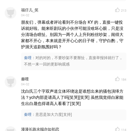
福仔儿_笑
213
04-02
朋友们，弹幕或者评论看到不分场合 KY 的，直接一键投
诉就好啦。能来听剧玩的小伙伴可能没啥坏心眼，只是没
分清场合瞎扯。别因为一两个人上升到粉丝吵架，闹得大
家都不开心，本来就是开开心心的日子呀，守护白酌，守
护洄天追剧氛围好吗？
秦哩
：
对的对的，不要吵架不要掰扯，直接举报掉就行了，
不然一来一回的更影响观感
秦哩
184
04-02
沈白氏三个字双声道立体环绕这是谁想出来的骚包演绎方
法？ych内部是请高人了吗[笑哭][笑哭] 虽然我觉得白家能
生出白晟也得请高人看看了[笑哭]
秦哩
：
意思是加大力度[支持]
漫漫长路末端亦如初恋
114