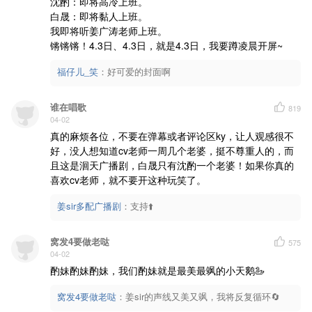
沈酌：即将高冷上班。

白晟：即将黏人上班。

我即将听姜广涛老师上班。

锵锵锵！4.3日、4.3日，就是4.3日，我要蹲凌晨开屏~
福仔儿_笑
：
好可爱的封面啊
谁在唱歌
819
04-02
真的麻烦各位，不要在弹幕或者评论区ky，让人观感很不
好，没人想知道cv老师一周几个老婆，挺不尊重人的，而
且这是洄天广播剧，白晟只有沈酌一个老婆！如果你真的
喜欢cv老师，就不要开这种玩笑了。
姜sir多配广播剧
：
支持⬆️
窝发4要做老哒
575
04-02
酌妹酌妹酌妹，我们酌妹就是最美最飒的小天鹅🦢
窝发4要做老哒
：
姜sir的声线又美又飒，我将反复循环🔄