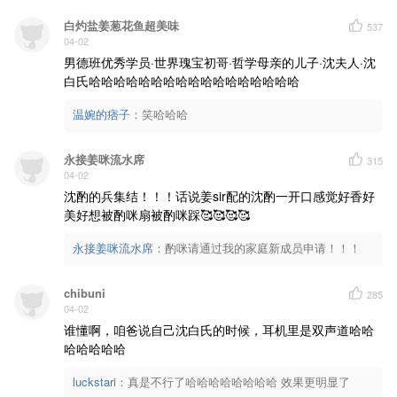
白灼盐姜葱花鱼超美味
537
04-02
男德班优秀学员·世界瑰宝初哥·哲学母亲的儿子·沈夫人·沈
白氏哈哈哈哈哈哈哈哈哈哈哈哈哈哈哈哈哈
温婉的痞子
：
笑哈哈哈
永接姜咪流水席
315
04-02
沈酌的兵集结！！！话说姜sir配的沈酌一开口感觉好香好
美好想被酌咪扇被酌咪踩🥰🥰🥰🥰
永接姜咪流水席
：
酌咪请通过我的家庭新成员申请！！！
chibuni
285
04-02
谁懂啊，咱爸说自己沈白氏的时候，耳机里是双声道哈哈
哈哈哈哈哈
luckstari
：
真是不行了哈哈哈哈哈哈哈哈 效果更明显了