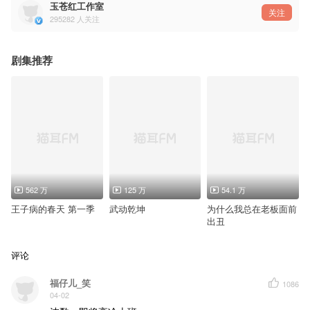
宣传：夏夏 KITA
玉苍红工作室
字幕：@OCIR·字幕组
关注
295282
人关注
——猫耳FM独家播出，付费内容禁止二改、二传及商用——
剧集推荐
562 万
125 万
54.1 万
王子病的春天 第一季
武动乾坤
为什么我总在老板面前
出丑
评论
福仔儿_笑
1086
04-02