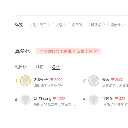
★8月16日起，每周六，猫耳FM独家播出，欢迎收听！★
@晋江文学城 @爱紫色的顾雪柔 原著，@猫耳FM、@声音气球 联合出
标签：
乱世为王
文森
胡良伟
顾雪柔
李治锋
=制作组=
制作：声音气球@声音气球
策划：古月丽莎@古月丽莎玛
真爱榜
广播剧打赏周榜排名
暂未上榜
监制：阿仓@次昂仓
编剧：陆七九@陆七九- 、风越
七日榜
月榜
总榜
后期：小槿@小槿槿槿、羌浔@羌浔Joya
配乐：宏宇、李卓远@李卓远Michael 、Million
叫我心总
秉敛
1
2
2500
2000
OST歌手:宏宇
谢谢剧组愿意做完~
对白编辑：小飞
拟音：许振伟、李雅洁
凯罗kuang
守候夜
1000
200
效果编辑：韩继超、罗天
4
5
感谢出第第二季，有始有终，给气球点赞。
TA 傲娇地打赏
配音导演：露西@露西LUCY姐姐
配音统筹：婉笛
录音师：朱紫萌
画师：山魂@-山魂-