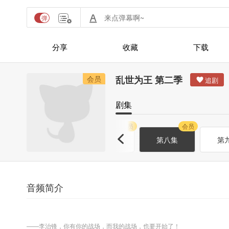
分享
收藏
下载
乱世为王 第二季
会员
剧集
会员
会员
会员
会员
第六集
第七集
第八集
第
音频简介
——李治锋，你有你的战场，而我的战场，也要开始了！