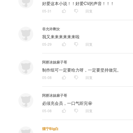
好爱这本小说！！好爱CV的声音！！！
05-31
回复
非允许剩女
我又来来来来来来啦
05-29
回复
阿桥冰妹麻子哥
制作组可一定要给力呀，一定要坚持做完。
05-08
回复
阿桥冰妹麻子哥
必须充会员，一口气听完🤩
05-08
回复
猫宁Big白