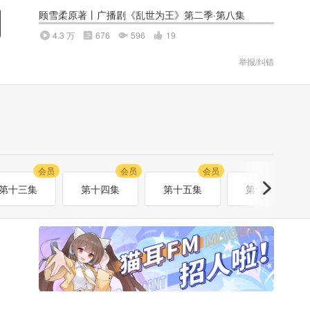
顾雪柔原著丨广播剧《乱世为王》第二季·第八集
4.3 万
676
596
19
举报/纠错
会员
会员
会员
会员
第十三集
第十四集
第十五集
第十六集