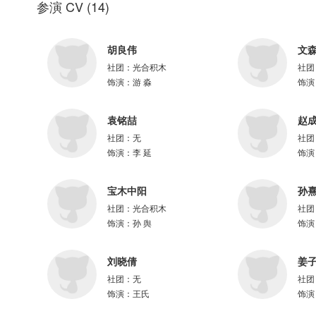
参演 CV
(
14
)
海报设计:萝卜云子
题字：阿予@CHRiiiiiiSSIE
项目统筹：青九@青青青青青青青青青__ 、亦晨、欧神@欧神不是非酋
胡良伟
文
字幕：@OCIR·字幕组
社团：
光合积木
社团
饰演：
游 淼
饰演
=配音组=
游 淼：胡良伟@故意不上钩的鱼yo
李治锋：文森@文火炖森蘑
袁铭喆
赵
赵 超：马正阳@NAOKI煦
社团：
无
社团
李 延：袁铭喆@铭喆Mz
饰演：
李 延
饰演
聂 丹：赵成晨@赵成晨要努力开心呀
平 奚：夏觅尘@尘尘觅夏
宝木中阳
孙
孙 舆：宝木中阳@cucn201宝木中阳
唐 博：孙熹鹤@配音演员孙熹鹤
社团：
光合积木
社团
游德川：大象@我本抽象
饰演：
孙 舆
饰演
王氏：刘晓倩@直小城
穆 风：姜子翰@忠肝义胆老Tom
刘晓倩
姜
唐 伩：蔡二狗@俺叫蔡二狗
社团：
无
社团
摇 光：易湫@Aneventfulkid易湫
饰演：
王氏
饰演
林正韬：赵哲豪@小赵今天也还是萌新
谢 徽：苏阳林@cv顾炎