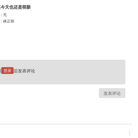
赵今天也还是萌新
：
无
义胆老Tom 康潇文@康三三 梅媛菲@明明如月Mia 王小月@小月咻月呀 孙熹鹤
：
林正韬
@豆抖豆啊 刘儒林@儒家快捷 易湫@Aneventfulkid易湫 杨瑨晗@杨瑨晗_三羊
 阿沁@帕恰小咸 姜白叶@姜白叶Shiroha 毕莹超@Brenna_超超 冯泽锐@南方有大
尘@阅尘OVO 辛首@辛首-不玩双刀 苏阳林@cv顾炎 蔡二狗@俺叫蔡二狗
请
登录
后发表评论
发表评论