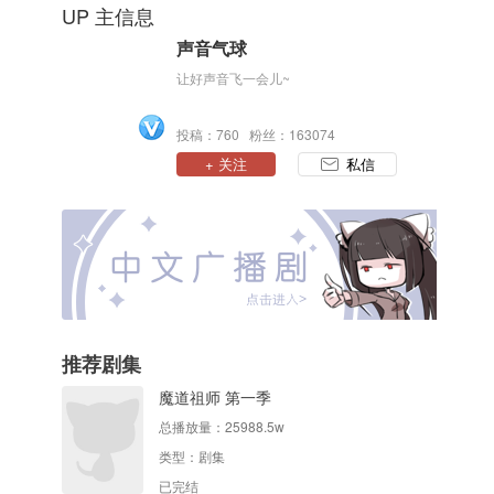
UP 主信息
声音气球
让好声音飞一会儿~
投稿：760 粉丝：163074
+ 关注
私信
推荐剧集
魔道祖师 第一季
总播放量：
25988.5w
类型：
剧集
已完结