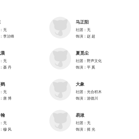
森
马正阳
：
无
社团：
无
：
李治锋
饰演：
赵 超
成晨
夏觅尘
：
无
社团：
野声文化
：
聂 丹
饰演：
平 奚
熹鹤
大象
：
无
社团：
光合积木
：
唐 博
饰演：
游德川
子翰
易湫
：
无
社团：
无
：
穆 风
饰演：
摇 光