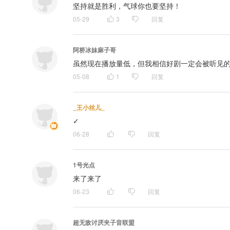
坚持就是胜利，气球你也要坚持！
05-29
3
回复
阿桥冰妹麻子哥
虽然现在播放量低，但我相信好剧一定会被听见的
05-08
1
回复
_王小丝儿_
✓
06-28
回复
1号光点
来了来了
06-23
回复
超无敌讨厌夹子音联盟