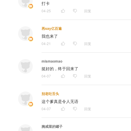
打卡
04-25
回复
再say亿百遍
我也来了
04-21
回复
mismaomao
挺好的，终于回来了
04-07
回复
别老吐舌头
这个爹真是令人无语
04-07
回复
腌咸菜的罐子