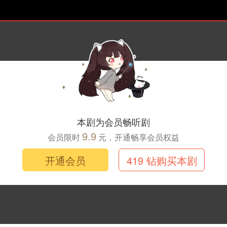
第二季·第八集
本剧为会员畅听剧
9.9
会员限时
元，开通畅享会员权益
开通会员
419 钻购买本剧