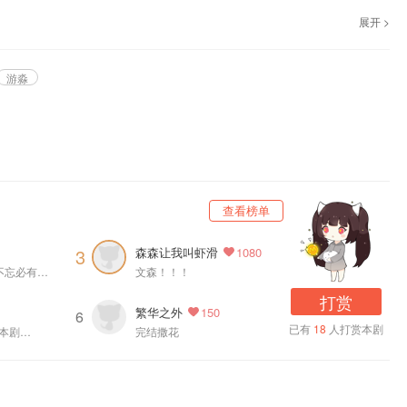
展开 >
品，《乱世为王》广播剧第二季，功名尘土。
游淼
查看榜单
森森让我叫虾滑
3
1080
恭喜复更，念念不忘必有回响
文森！！！
打赏
繁华之外
150
6
已有
18
人打赏本剧
了本剧…
完结撒花