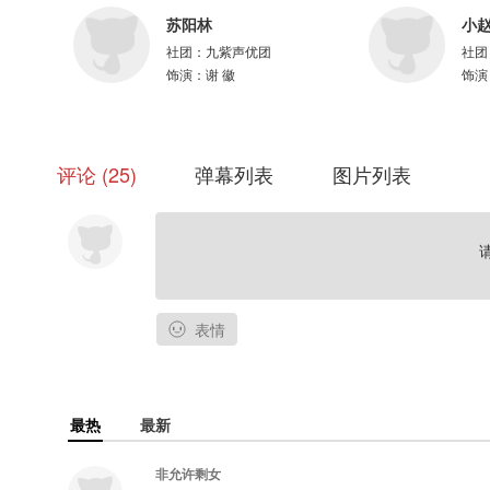
苏阳林
小
参与配音：
社团：
九紫声优团
社团
刘李桥@子乔菌 木小柏@木小柏 赵哲豪@小赵今天也还是萌新 姜子翰@忠肝
饰演：
谢 徽
饰演
@配音演员孙熹鹤 闫子蔚@巴巴布莱克black 刘奕缨@糟糕夜要熬糊了 张文婕
沐征@沐征_ 唐策@Dancer唐策 黑兔子@非球黑兔子 周一晴@kirakira晴
泽 三天@一三一三亮天天 幺幺@配音的幺幺 吴洋洋@52WdoubleY 柳悦
评论
25
弹幕列表
图片列表
= 主题曲·《青山雪》=
制作：声音气球@声音气球
演唱：W.K@土著Walker
作词：马小瞳@马小瞳
作曲/编曲/混音：宏宇
母带/监制：小槿@小槿槿槿
表情
策划：古月丽莎@古月丽莎玛
协助：阿仓@次昂仓、青九@青青青青青青青青青__ 阿可
——猫耳FM独家播出，内容禁止二改、二传及商用——
最热
最新
非允许剩女