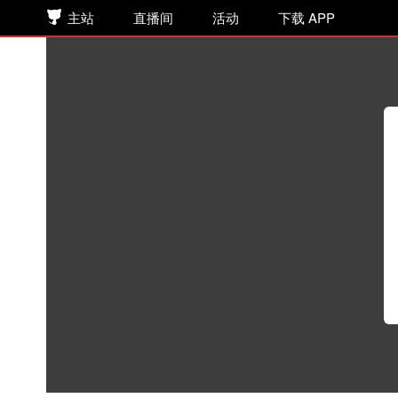
主站
直播间
活动
下载 APP
顾雪柔原著丨广播剧《乱世为王》
广播剧