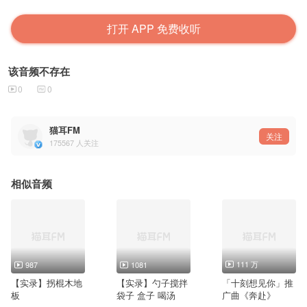
打开 APP 免费收听
该音频不存在
0
0
猫耳FM
关注
175567
人关注
相似音频
111 万
987
1081
【实录】拐棍木地
【实录】勺子搅拌
「十刻想见你」推
板
袋子 盒子 喝汤
广曲《奔赴》