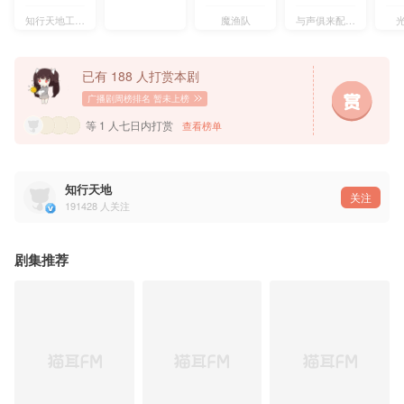
录音师：袁珺 虞乐 Hongstar88s
————————————————
知行天地工作室
魔渔队
与声俱来配音社团
沈岱：路知行@路知知
瞿末予：赵成晨@赵成晨要努力开心呀
丘丘：朱朱一二三
程子玫：刘晴@劉颐诺Inno
已有 188 人打赏本剧
程若泽：胡良伟@故意不上钩的鱼yo
沈秦：路扬@CV路扬君
广播剧周榜排名
暂未上榜
保姆：张碧玉@张碧玉berry
姥姥：扈茜茜
等 1 人七日内打赏
查看榜单
刘息：宝木中阳@cucn201宝木中阳
尤柏悦：钱文青@钱文青_拾弎幺
参与演出：严燕生、齐斯伽、刘芊含、沈倩、高启帆、余昊威、马语非、斑马、李兰陵、邓宥希、
知行天地
——猫耳FM独家播出，付费内容禁止二改、二传及商用——
关注
191428
人关注
剧集推荐