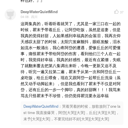
DeepWaterQuietMind
37
04-08
· 四川
这两集真的，听着听着就哭了，尤其是一家三口在一起的
时候，瞿末予带着丘丘，让阿岱吃饭，虽然是追妻，但是
我真的觉得好甜，人如果感到幸福真的会落泪，我再次仰
天感叹太甜了的时候，太阳穴发麻颤抖，眼眶发酸，泪水
如流水一般涌出，我心疼阿岱的遭遇，爱惨丘丘的可爱懂
事，痛恨瞿末予带给阿岱的伤害，看到他们三个人在一起
时，我觉得好幸福，我真的好感性，最近有点紧绷，失眠
了就翻来覆去把第八集调出来听，今晚一更新又迫不及
待，听完一遍又拉第二遍，瞿末予从第一次和阿岱丘丘一
桌吃饭，给丘丘喂食，现在又跟阿岱一起帮丘丘洗澡（虽
然又动手动脚起来），但是我也看到了瞿末予不仅是对阿
岱，还有丘丘的一步一个脚印，真的好甜啊！！！我骂来
骂去只怪瞿末予不珍惜，但仍觉得瞿沈要永远幸福
DeepWaterQuietMind
：
哭着哭着的时候，放歌放到了one la
st time 我直接爆哭，阿岱[大哭][大哭]，丘丘[大哭][大哭]，
末予[大哭][大哭]，不要完结好不好[大哭][大哭][大哭]