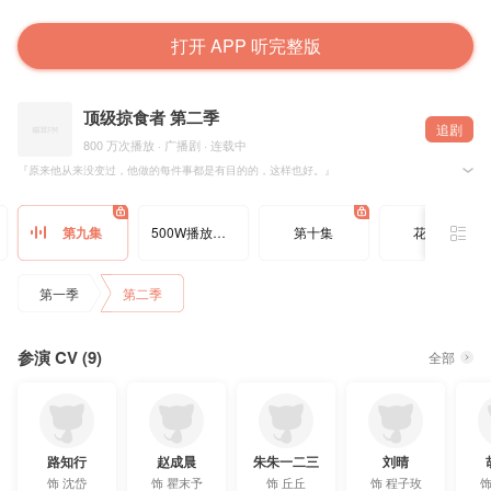
打开 APP 听完整版
顶级掠食者 第二季
追剧
800 万次播放 · 广播剧 · 连载中
『原来他从来没变过，他做的每件事都是有目的的，这样也好。』
@水千丞 原著，@猫耳FM @知行天地 联合出品，@魔渔队 制作，广播剧《顶级掠食者》第二季 
第九集
500W播放纪念
第十集
花絮03
▶ 制作组 ◀
原著：@水千丞
制作：@魔渔队
出品：@猫耳FM @知行天地
第一季
第二季
监制：张雯雯 洲洲
编剧：南禅@山下有个南禅寺
后期制作：茄菲荳@茄菲似淡巴
原创配乐：麟肆壹陆@麟肆壹陆
参演 CV (9)
制片：八岁@八八八八八岁 卫子@With卫子
全部
海报绘制：薄荷mintt@薄荷mintt
海报设计：荒寺@高阶社恐用户汤
剧名设计：Anon@itsanon
宣传：KITA
字幕：OCIR字幕组@OCIR·字幕组
路知行
赵成晨
朱朱一二三
刘晴
📢 配音组 ◀
配音导演：路知行@路知知 刘西瓜@四又兮
饰
沈岱
饰
瞿末予
饰
丘丘
饰
程子玫