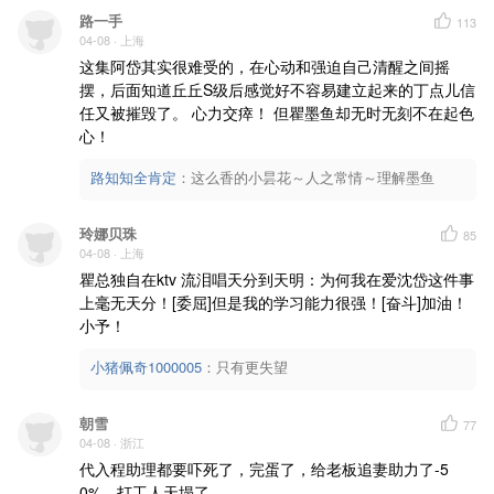
路一手
113
04-08
· 上海
这集阿岱其实很难受的，在心动和强迫自己清醒之间摇
摆，后面知道丘丘S级后感觉好不容易建立起来的丁点儿信
任又被摧毁了。 心力交瘁！ 但瞿墨鱼却无时无刻不在起色
心！
路知知全肯定
：
这么香的小昙花～人之常情～理解墨鱼
玲娜贝珠
85
04-08
· 上海
瞿总独自在ktv 流泪唱天分到天明：为何我在爱沈岱这件事
上毫无天分！[委屈]但是我的学习能力很强！[奋斗]加油！
小予！
小猪佩奇1000005
：
只有更失望
朝雪
77
04-08
· 浙江
代入程助理都要吓死了，完蛋了，给老板追妻助力了-5
0%，打工人天塌了