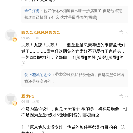
金鱼河海
：
他好像还不知道自己哪一步搞砸了 但是他肯定
知道自己搞砸了什么 这才是最恐怖的[捂眼]
随风风风风风风风风风
62
04-08
· 广东
丸辣！丸辣！丸辣！！！测丘丘信息素等级的事情圣代知
道了…………墨鱼仔这两集的追妻好不容易有了点苗头，
一朝回到解放前，全部白干了[笑哭][笑哭][笑哭][笑哭][笑
哭]
爱上花城的谢怜
：
🤭🤭🤭虽然我很爱他俩，但是看墨鱼吃瘪
我还是很高兴的！
豆饼PS
47
04-08
· 上海
不是为墨鱼说话，但是丘丘这个s级的事，确实是误会，他
不是因为丘丘s级才想挽回阿岱的[喜极而泣]

〖『原来他从来没变过，他做的每件事都是有目的的，这
样也好。』〗