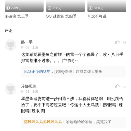
7233 万
512 万
58.8 万
杀破狼 第三季
SCI谜案集 第四季
可念不可说
评论
路一手
193
04-08
· 上海
这集感觉瞿墨鱼之前埋下的雷一个个都爆了，唉～八只手
排雷都排不过来。。。忙得哟～
风华正茂的猛男
：
[妙啊]炸他！炸成轰炸大墨鱼
玲娜贝珠
138
04-08
· 上海
瞿墨鱼追妻前进一步倒退三步，我都替你急啊，咱别跳恰
恰了，要不下海游过去吧！你这个大王乌贼！[辣眼睛][辣
眼睛][辣眼睛]
随风风风风风风风风风
：
哈哈哈哈哈哈哈，笑死我了