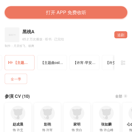
打开 APP 免费收听
黑桃A
追剧
65.2 万次播放 · 听书 · 已完结
制作：月灵纷飞、杨爽
【主题曲ost1】
【主题曲ost2】
【许宵-早安福利】
【许爻-早安福利】
全一季
参演 CV (10)
全部
赵成晨
彭尧
家明
张如麟
心
饰
许爻
饰
许宵
饰
旁白
饰
许山峰