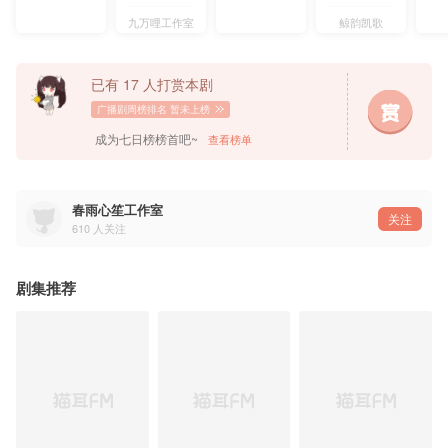
九万哩工作室
鲸韵凯歌
已有 17 人打赏本剧
广播剧周榜排名
暂未上榜
成为七日榜榜首吧~
查看榜单
春雨心笙工作室
关注
610
人关注
剧集推荐