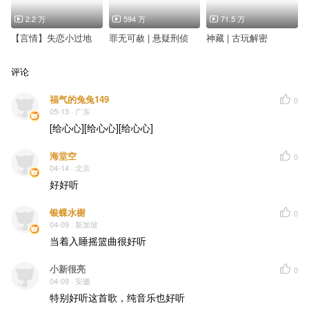
2.2 万
594 万
71.5 万
【言情】失恋小过地
罪无可赦 | 悬疑刑侦
神藏 | 古玩解密
评论
福气的兔兔149
0
05-13
· 广东
[给心心][给心心][给心心]
海堂空
0
04-14
· 北京
好好听
银蝶水榭
0
04-09
· 新加坡
当着入睡摇篮曲很好听
小新很亮
0
04-09
· 安徽
特别好听这首歌，纯音乐也好听