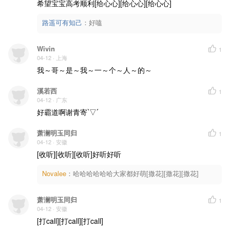
希望宝宝高考顺利[给心心][给心心][给心心]
路遥可有知己
：
好嗑
Wivin
1
04-12
· 上海
我～哥～是～我～一～个～人～的～
溪若西
1
04-12
· 广东
好霸道啊谢青寄ˋ▽ˊ
萧澜明玉同归
1
04-12
· 安徽
[收听][收听][收听]好听好听
Novalee
：
哈哈哈哈哈哈大家都好萌[撒花][撒花][撒花]
萧澜明玉同归
1
04-12
· 安徽
[打call][打call][打call]