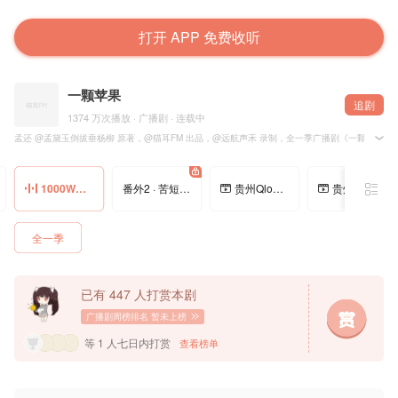
打开 APP 免费收听
一颗苹果
追剧
1374 万次播放 · 广播剧 · 连载中
孟还 @孟黛玉倒拔垂杨柳 原著，@猫耳FM 出品，@远航声禾 录制，全一季广播剧《一颗苹果》，
1000W微博语音 · 谢青寄——广播剧《一颗苹果》
1000W微博语音 · 谢青寄
番外2 · 苦短情长
贵州Qlog01 · 牛肉
贵州Qlog02 · 苗绣
=配音组=
谢青寄：史泽鲲@大鲲er
=制作组=
全一季
监制/编剧：杨铁锤@曾经老衲满头秀发
音频后期：于非@于非FF
项目统筹：亦晨
配音统筹：盼盼@给我十万
宣 传：爱吃红富士
已有 447 人打赏本剧
字幕组：OCIR·字幕组@OCIR·字幕组
广播剧周榜排名
暂未上榜
——猫耳FM独家播出，付费内容禁止二改、二传及商用——
等 1 人七日内打赏
查看榜单