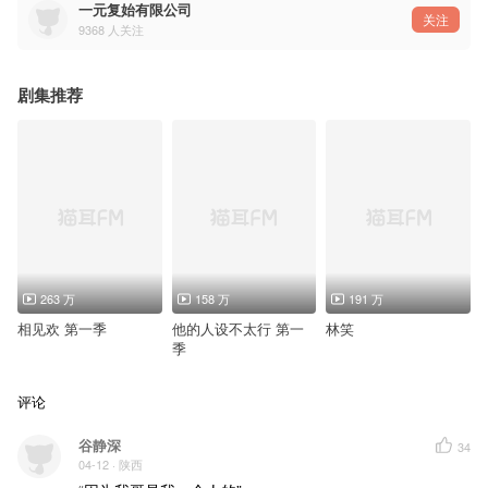
一元复始有限公司
关注
9368
人关注
剧集推荐
263 万
158 万
191 万
相见欢 第一季
他的人设不太行 第一
林笑
季
评论
谷静深
34
04-12
· 陕西