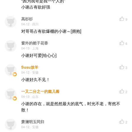
“因为我哥是我一个人的”

小谢占有欲好强
高杉杉
9
04-12
· 四川
对哥哥占有欲爆棚的小谢～[拥抱]
窗外的栀子花香
6
04-13
· 上海
小谢好可爱[给心心]
Susu放羊
3
04-12
· 安徽
小谢好久不见！
一又二分之一的懿儿酱
2
04-13
· 山东
小谢的存在，就是然然最大的底气，时光不老，寄然不
散！
萧澜明玉同归
2
04-12
· 安徽