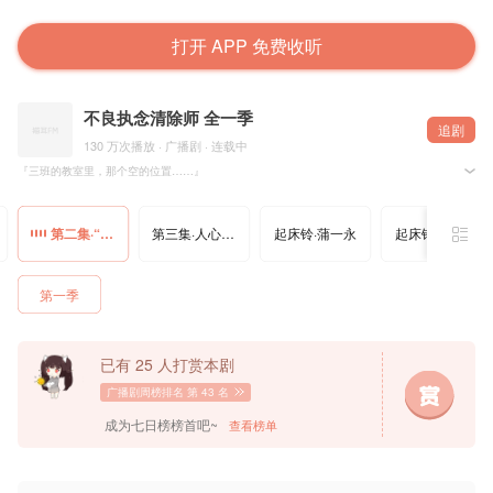
打开 APP 免费收听
不良执念清除师 全一季
追剧
130 万次播放 · 广播剧 · 连载中
『三班的教室里，那个空的位置……』
改编自爱奇艺同名自制剧集，林冠慧原作，猫耳FM、爱奇艺小说、55号棚联合出品，全一季广播剧《
第二集·“帮我”
第三集·人心之力
起床铃·蒲一永
起床铃·曹光砚
☽制作组☾
出品：猫耳FM 爱奇艺 55号棚
原作：林冠慧
监制：嘎嘎鱼@嘎嘎i吃鱼
第一季
版权方监制：陆乐
制片：八岁@八八八八八岁
编剧：深深@深深SSR
后期：夏夏@夏贞羽
海报设计：二离漓@二离漓离子
已有 25 人打赏本剧
海报画师：时若可止@时若可止
字幕：OCIR字幕组@OCIR·字幕组
广播剧周榜排名
第 43 名
☽配音组☾
成为七日榜榜首吧~
查看榜单
导演：赵岭@配音演员赵岭 木清禾@Fairy_木清禾
导演助理：闫瑾鹄 樱柠@心呈则灵_樱柠
配音统筹：文文@文崽不更新
录音师：刘佑铭@是小小魔王啊 段小珊@陌雨潇潇瑟瑟汐