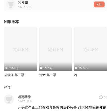
——————————
55号棚
蒲一永：张福正@歪歪福正了
关注
547
人关注
陈楮英：幽舞越山@幽舞越山
曹光砚：杨昕燃@杨昕燃
蒲人秀：赵岭@配音演员赵岭
叶宝生：邱邱@邱邱622
剧集推荐
城市怪客：黄玮@DOUD__黄玮
蒲占奎：严燕生
莲花奶奶：张欣
郑父：杨默@配配配配配配配
陈老师：林柏青@喂奶_儿子在哭
校长：李治宽@李大宽儿
老者：王旭峰@演员王旭峰
李灿：左雨林@金黄金黄煎蛋饼
陈东均：故里@故里是阿硕
崔兆万：麟子笙@麟子笙
曾江奶奶：乔琛
房东：帕热妮@帕热妮NIENI
参与演出：巴赫@巴赫CBACHV、任景行@任景行Alex、尹纬逸@Ywhatever1221、陌上
7232 万
767 万
27.8 万
☽主题曲•良夜☾
制作人：莲琊@莲琊
杀破狼 第三季
蝉女 第一季
魂
作词：子苏@子苏free
作曲：莲琊
歌手：李淇文
评论
和声：刘帅 莲琊
编曲：欧阳文俊@欧阳文俊wenjunoy 莲琊
后期：刘帅 莲琊
谱写琴律
34
吟唱：莲琊
04-17
· 贵州
制作组：潮声组@潮声组
开头这个正正的哭戏真是哭的我心头去了[大哭]昏迷两年的
——猫耳FM独家播出，付费内容禁止二改、二传及商用——