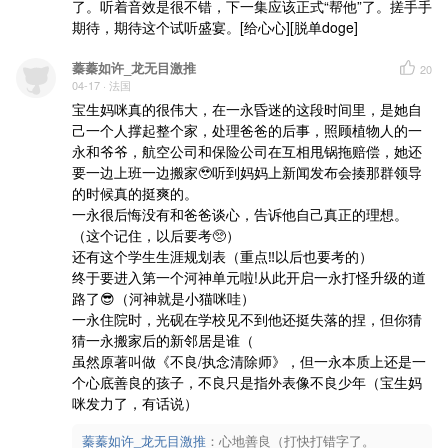
了。听着音效是很不错，下一集应该正式“帮他”了。搓手手
期待，期待这个试听盛宴。[给心心][脱单doge]
蓁蓁如许_龙无目激推
20
04-17
· 法国
宝生妈咪真的很伟大，在一永昏迷的这段时间里，是她自
己一个人撑起整个家，处理爸爸的后事，照顾植物人的一
永和爷爷，航空公司和保险公司在互相甩锅拖赔偿，她还
要一边上班一边搬家🥹听到妈妈上新闻发布会揍那群领导
的时候真的挺爽的。

一永很后悔没有和爸爸谈心，告诉他自己真正的理想。
（这个记住，以后要考🥺）

还有这个学生生涯规划表（重点‼️以后也要考的）

终于要进入第一个河神单元啦!从此开启一永打怪升级的道
路了😎（河神就是小猫咪哇）

一永住院时，光砚在学校见不到他还挺失落的捏，但你猜
猜一永搬家后的新邻居是谁（

虽然原著叫做《不良/执念清除师》，但一永本质上还是一
个心底善良的孩子，不良只是指外表像不良少年（宝生妈
咪发力了，有话说）
蓁蓁如许_龙无目激推
：
心地善良（打快打错字了。