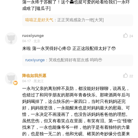
蒲一永终于苏醒了！这个👻也挺可爱的哈看给我们一永吓
成啥了[嗑瓜子]
嘻嘻正是好天气
：
正正哭戏感染力一绝[大哭]
ruoxiyunge
24
04-17
· 北京
来啦 蒲一永哭得好心疼😔 正正这段配得太好了🥹
ruoxiyunge
：
哭戏也配得好有层次感 呜呜🥹
降临如我所愿
22
04-17
· 黑龙江
一永与父亲的离别猝不及防，都没能好好聊聊，说再见，
也错过了和同学朋友的那两年青春快乐。那啤酒两年后与
妈妈喝掉了，这么快乐的一家四口，当时只有妈妈还完
好，妈妈很坚强，一永能醒来也是对妈妈最大的慰藉。可
惜，一永决定不画漫画了，也没告诉妈妈爸爸他的理想。

虽然悲伤，但又有着笑点在里面，有笑有泪。第一位“怪物”
找来了，一永也能像爷爷一样，他的字是有着独特的力量
的，也是独一无二的，他和光砚、楮英的奇妙缘分也要来