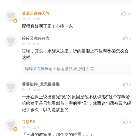
嘻嘻正是好天气
11
04-17
· 云南
配得真好啊正正！心疼一永
碎碎又在碎碎念
9
04-17
· 山东
哎呦，开头一永醒来这里，听的眼泪止不住啊🥹😭怎么会
这样
碎碎又在碎碎念
：
墓地里那里也🥹[大哭]
蓁蓁如许_龙无目激推
9
04-17
· 法国
一永在课上说出曹光“见”的原因是他不认识“砚”这个字啊哈
哈哈哈于是只能看部首一旁的字“见”，然而这句话被曹光砚
记了很久，以为是故意的
豆饼PS
9
04-17
· 上海
『三班的教室里，那个空的位置……』