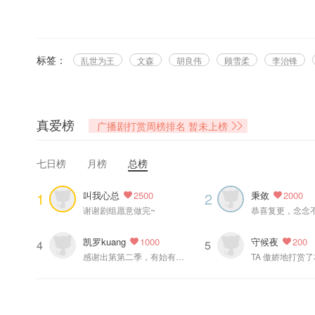
★8月16日起，每周六，猫耳FM独家播出，欢迎收听！★
@晋江文学城 @爱紫色的顾雪柔 原著，@猫耳FM、@声音气球 联合出
标签：
乱世为王
文森
胡良伟
顾雪柔
李治锋
=制作组=
制作：声音气球@声音气球
策划：古月丽莎@古月丽莎玛
监制：阿仓@次昂仓
真爱榜
广播剧打赏周榜排名
暂未上榜
编剧：陆七九@陆七九- 、风越
后期：小槿@小槿槿槿、羌浔@羌浔Joya
七日榜
月榜
总榜
配乐：宏宇、李卓远@李卓远Michael 、Million
OST歌手:宏宇
叫我心总
秉敛
1
2
2500
2000
对白编辑：小飞
谢谢剧组愿意做完~
拟音：许振伟、李雅洁
效果编辑：韩继超、罗天
凯罗kuang
守候夜
1000
200
配音导演：露西@露西LUCY姐姐
4
5
感谢出第第二季，有始有终，给气球点赞。
TA 傲娇地打赏
配音统筹：婉笛
录音师：朱紫萌
画师：山魂@-山魂-
海报设计:萝卜云子