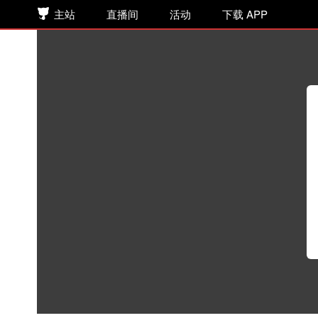
主站
直播间
活动
下载 APP
顾雪柔原著丨广播剧《乱世为王》
广播剧