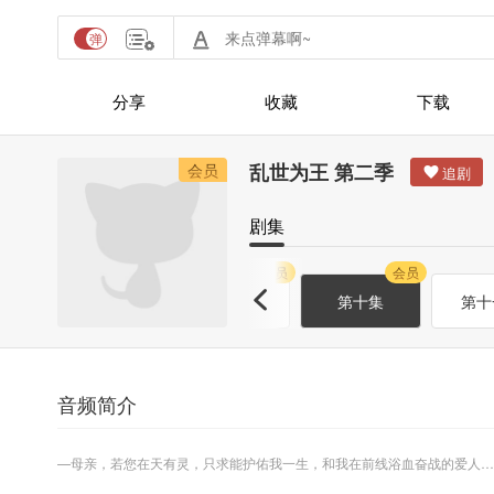
分享
收藏
下载
乱世为王 第二季
会员
剧集
会员
会员
会员
会员
第八集
第九集
第十集
第十
音频简介
—母亲，若您在天有灵，只求能护佑我一生，和我在前线浴血奋战的爱人…