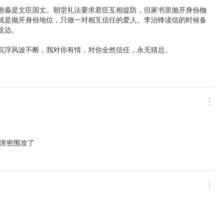
游淼是文臣国丈。朝堂礼法要求君臣互相提防，但家书里抛开身份枷
就是抛开身份地位，只做一对相互信任的爱人。李治锋读信的时候备
边。

有情，对你全然信任，永无猜忌。                       
泄密围攻了