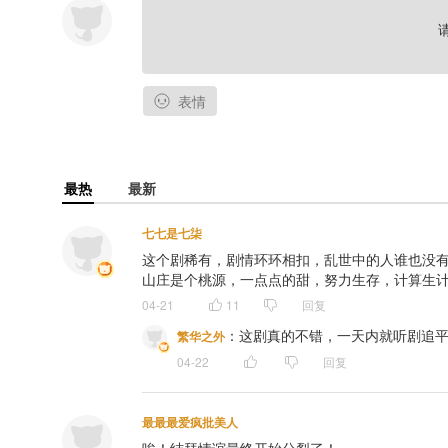
仔姜@仔姜不张嘴 王子涵@一航要努力_ 高旭东@高旭东voice 安陌@是
薄棠@是棠棠也是糖糖 康潇文@康三三 姜子翰@忠肝义胆老Tom 闫子蔚@
还是雨夜 易湫@Aneventfulkid易湫 杨瑨晗@杨瑨晗_三羊 家明@家明
懒不懒阳Yang 辛首@辛首-不玩双刀 柳阅尘@阅尘OVO
表情
= 主题曲·《青山雪》=
制作：声音气球@声音气球
演唱：W.K@土著Walker
最热
最新
作词：马小瞳@马小瞳
作曲/编曲/混音：宏宇
七七是七柒
母带/监制：小槿@小槿槿槿
这个剧稀有，剧情环环相扣，乱世中的人谁也没
策划：古月丽莎@古月丽莎玛
山庄是个桃源，一点点的甜，努力生存，计算生
协助：阿仓@次昂仓、青九@青青青青青青青青青__ 阿可
04-21
11
回复
——猫耳FM独家播出，内容禁止二改、二传及商用——
：
这剧真的不错，一天内就听剧追平了，
繁华之外
04-22
回复
最最最爱疯批美人