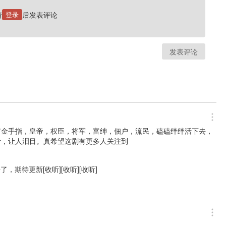
安陌菜的一批 胡正健@野昂藏 夏觅尘@尘尘觅夏 刘李桥@子乔菌 木小柏@木小柏
请
登录
后发表评论
巴巴布莱克black 刘奕缨@糟糕夜要熬糊了 张文婕@豆抖豆啊 李雨泽@语叶羽业
_HF 沐征@沐征_ 三天@一三一三亮天天 喵茶@喵呜喵呜喵小茶 罹今@罹今Li 阳光@
发表评论
有金手指，皇帝，权臣，将军，富绅，佃户，流民，磕磕绊绊活下去，
计，让人泪目。真希望这剧有更多人关注到
期待更新[收听][收听][收听]