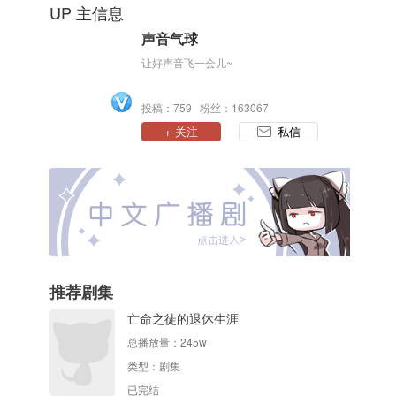
UP 主信息
声音气球
让好声音飞一会儿~
投稿：759 粉丝：163067
+ 关注
私信
推荐剧集
亡命之徒的退休生涯
总播放量：
245w
类型：
剧集
已完结