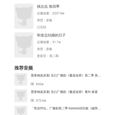
残次品 第四季
总播放量：
2237.6w
类型：
剧集
已完结
和老总结婚的日子
总播放量：
31.7w
类型：
剧集
更新至：第二期
推荐音频
墨香铜臭原著| 玄幻广播剧《魔道祖师》第二季·第十一集
655w
墨香铜臭原著| 玄幻广播剧《魔道祖师》番外·家宴
972.6w
「营业悖论」广播剧第二季·Kaleido回归曲《破阵》纯享版·稚楚原著