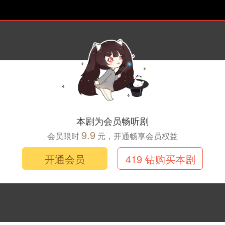
第二季·第十集
本剧为会员畅听剧
9.9
会员限时
元，开通畅享会员权益
开通会员
419 钻购买本剧