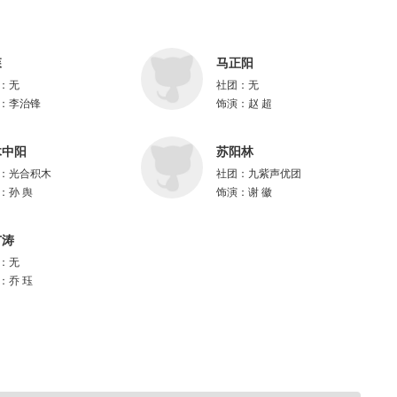
森
马正阳
：
无
社团：
无
：
李治锋
饰演：
赵 超
木中阳
苏阳林
：
光合积木
社团：
九紫声优团
：
孙 舆
饰演：
谢 徽
广涛
：
无
：
乔 珏