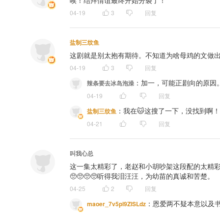
唉！结拜情谊最终开始分裂了！
04-19
3
回复
盐制三纹鱼
这剧就是别太抱有期待。不知道为啥母鸡的文做
04-19
3
回复
：
加一，可能正剧向的原因
辣条要去冰岛泡澡
04-19
回复
：
我在🐱这搜了一下，没找到啊！
盐制三纹鱼
04-21
回复
叫我心总
这一集太精彩了，老赵和小胡吵架这段配的太精
🥺🥺🥺🥺听得我泪汪汪，为幼苗的真诚和苦楚。
04-25
2
回复
：
恩爱两不疑本意以及书
maoer_7v5pl9ZlSLdz