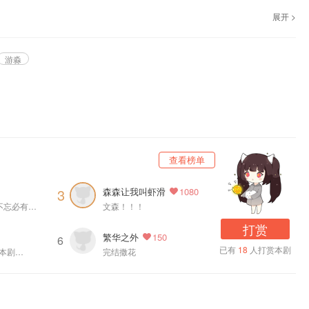
展开 >
品，《乱世为王》广播剧第二季，功名尘土。
游淼
查看榜单
森森让我叫虾滑
3
1080
恭喜复更，念念不忘必有回响
文森！！！
打赏
繁华之外
150
6
已有
18
人打赏本剧
了本剧…
完结撒花