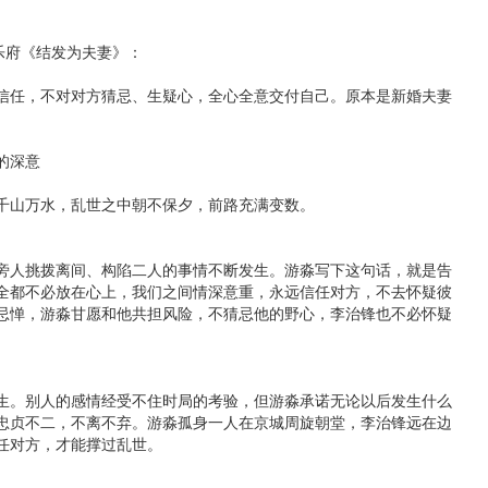
乐府《结发为夫妻》：

信任，不对对方猜忌、生疑心，全心全意交付自己。原本是新婚夫妻
深意

千山万水，乱世之中朝不保夕，前路充满变数。

旁人挑拨离间、构陷二人的事情不断发生。游淼写下这句话，就是告
全都不必放在心上，我们之间情深意重，永远信任对方，不去怀疑彼
忌惮，游淼甘愿和他共担风险，不猜忌他的野心，李治锋也不必怀疑
生。别人的感情经受不住时局的考验，但游淼承诺无论以后发生什么
忠贞不二，不离不弃。游淼孤身一人在京城周旋朝堂，李治锋远在边
对方，才能撑过乱世。
