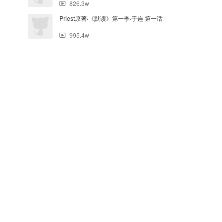
826.3w
Priest原著·《默读》第一季·于连 第一话
995.4w