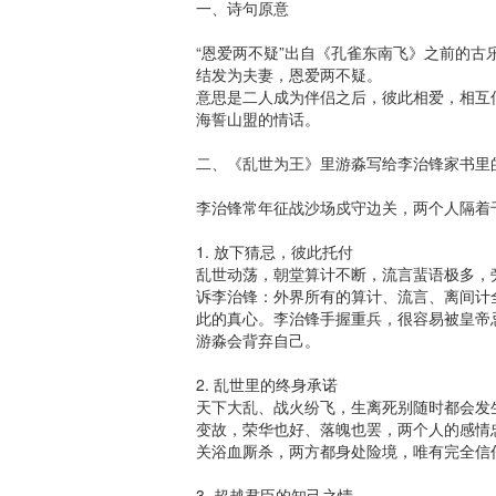
一、诗句原意

“恩爱两不疑”出自《孔雀东南飞》之前的古
结发为夫妻，恩爱两不疑。

意思是二人成为伴侣之后，彼此相爱，相互
海誓山盟的情话。

二、《乱世为王》里游淼写给李治锋家书里的
李治锋常年征战沙场戍守边关，两个人隔着
1. 放下猜忌，彼此托付

乱世动荡，朝堂算计不断，流言蜚语极多，
诉李治锋：外界所有的算计、流言、离间计
此的真心。李治锋手握重兵，很容易被皇帝
游淼会背弃自己。

2. 乱世里的终身承诺

天下大乱、战火纷飞，生离死别随时都会发
变故，荣华也好、落魄也罢，两个人的感情
关浴血厮杀，两方都身处险境，唯有完全信任
3. 超越君臣的知己之情
