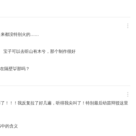
出来都没特别火的……
。 宝子可以去听山有木兮，那个制作很好
在隔壁🦊那吗？
彩了！！！我反复拉了好几遍，听得我尖叫了！特别最后幼苗辩驳这里
中的含义
