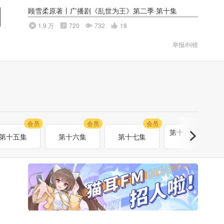
顾雪柔原著丨广播剧《乱世为王》第二季·第十集
1.9 万
720
732
18
举报/纠错
会员
会员
会员
会员
第十八集·最终
第十五集
第十六集
第十七集
话