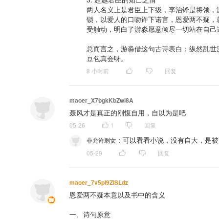
两人名义上是君臣上下级，李治锋是将领，
锁，以爱人的口吻许下诺言，恩爱两不疑，
受触动，明白了游淼愿意倾尽一切站在自己这
总而言之，游淼借这句古诗表白：纵然乱世沉浮风波不断，我对你
豆包真会呀。
8 小时前
回复
maoer_X7bgkKbZwl8A
聂风才是真正的刚愎自用，自以为是吧
05-26
1
回复
：
可以看看小说，没有自大，是被
非允许剩女
05-29
回复
maoer_7v5pl9ZlSLdz
恩爱两不疑本意以及书中的含义

一、诗句原意
