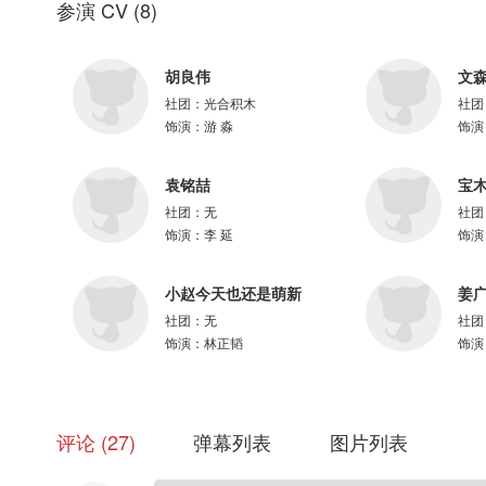
参演 CV
(
8
)
题字：阿予@CHRiiiiiiSSIE
项目统筹：青九@青青青青青青青青青__ 、亦晨、欧神@欧神不是非酋
字幕：@OCIR·字幕组
胡良伟
文
社团：
光合积木
社团
=配音组=
饰演：
游 淼
饰演
游 淼：胡良伟@故意不上钩的鱼yo
李治锋：文森@文火炖森蘑
赵 超：马正阳@NAOKI煦
袁铭喆
宝
聂 丹：赵成晨@赵成晨要努力开心呀
社团：
无
社团
李 延：袁铭喆@铭喆Mz
饰演：
李 延
饰演
乔 珏：姜广涛@姜广涛
孙 舆：宝木中阳@cucn201宝木中阳
小赵今天也还是萌新
姜
乔 蓉：王潇倩@我是王王王小饼
穆 风：姜子翰@忠肝义胆老Tom
社团：
无
社团
唐 博：孙熹鹤@配音演员孙熹鹤
饰演：
林正韬
饰演
林正韬：赵哲豪@小赵今天也还是萌新
谢 徽：苏阳林@cv顾炎
长 垣： 沐征@沐征_
评论
27
弹幕列表
图片列表
谢 权：杨瑨晗@杨瑨晗_三羊
参与配音：