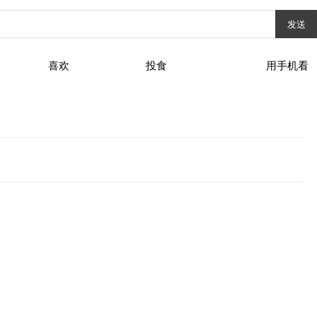
发送
喜欢
投食
用手机看