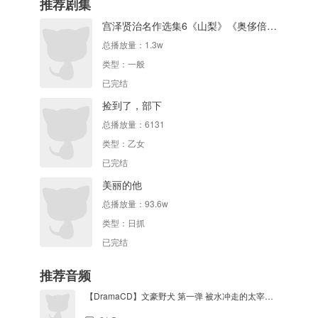
推荐剧集
宫泽贤治名作选集6《山梨》《奥侈倍尔与大象》《过雪地》
总播放量：
1.3w
类型：
一般
已完结
捡到了，部下
总播放量：
6131
类型：
乙女
已完结
美丽的他
总播放量：
93.6w
类型：
日抓
已完结
推荐音频
【DramaCD】文豪野犬 第一弹 被水冲走的太宰和另一人