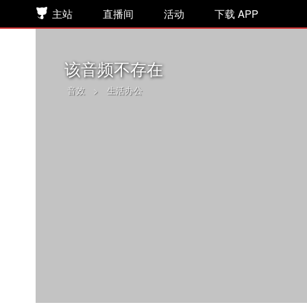
主站
直播间
活动
下载 APP
该音频不存在
音效
>
生活办公