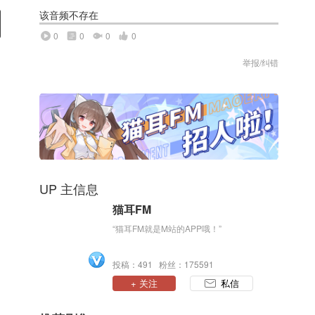
该音频不存在
0
0
0
0
举报/纠错
UP 主信息
猫耳FM
“猫耳FM就是M站的APP哦！”
投稿：491 粉丝：175591
+ 关注
私信