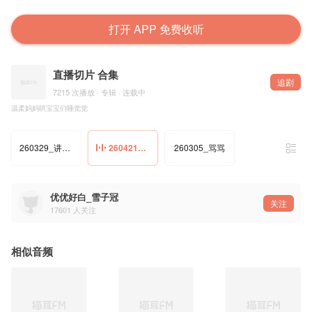
打开 APP 免费收听
直播切片 合集
追剧
7215 次播放 · 专辑 · 连载中
温柔妈妈哄宝宝们睡觉觉
260329_讲故事（风筝）
260421_掏耳
260305_骂骂
优优好白_雪子冠
关注
17601
人关注
相似音频