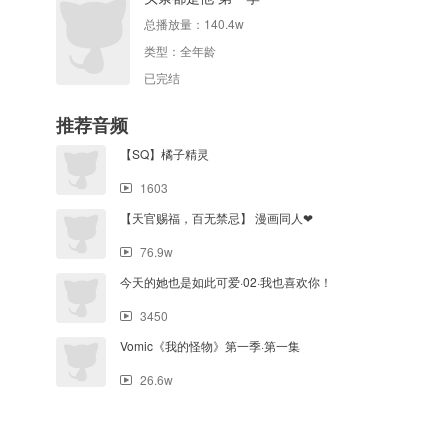
总播放量：
140.4w
类型：
全年龄
已完结
推荐音频
【SQ】橘子精灵
1603
【天官赐福，百无禁忌】 漫画同人❤
76.9w
今天的她也是如此可爱·02·我也喜欢你！
3450
Vomic《我的怪物》第一季·第一集
26.6w