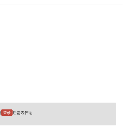
请
登录
后发表评论