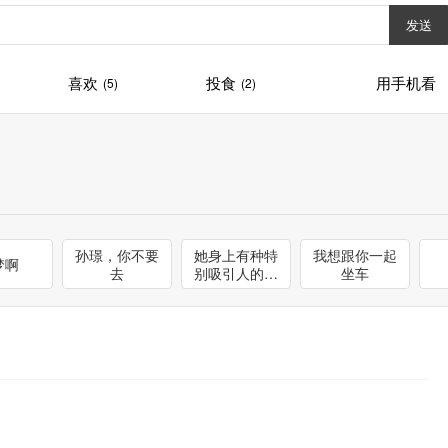
发送
喜欢
投食
用手机看
(5)
(2)
孙璟，你不要
她身上有种特
我想跟你一起
梦啊
去
别吸引人的东
坐车
西