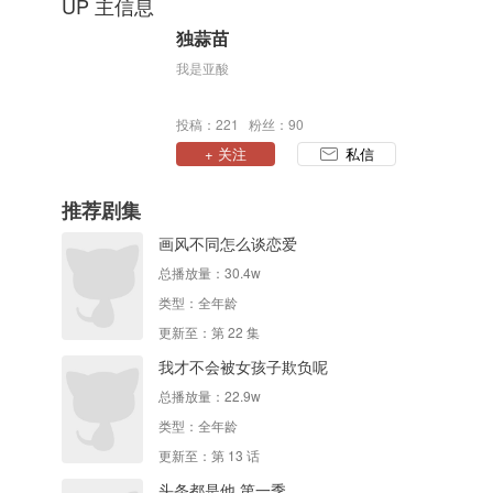
UP 主信息
独蒜苗
我是亚酸
投稿：221 粉丝：90
+ 关注
私信
推荐剧集
画风不同怎么谈恋爱
总播放量：
30.4w
类型：
全年龄
更新至：第 22 集
我才不会被女孩子欺负呢
总播放量：
22.9w
类型：
全年龄
更新至：第 13 话
头条都是他 第一季