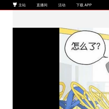
主站
直播间
活动
下载 APP