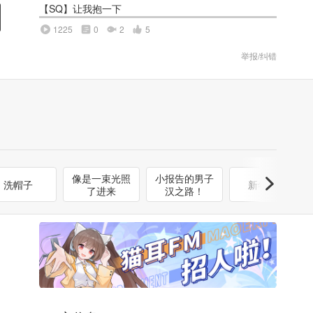
【SQ】让我抱一下
1225
0
2
5
举报/纠错
像是一束光照
小报告的男子
洗帽子
新年快乐
了进来
汉之路！