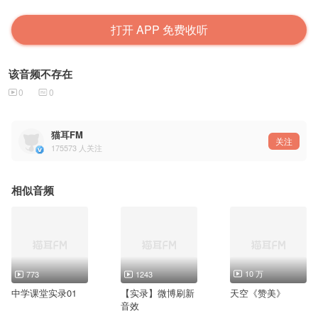
打开 APP 免费收听
该音频不存在
0
0
猫耳FM
关注
175573
人关注
相似音频
10 万
773
1243
中学课堂实录01
【实录】微博刷新
天空《赞美》
音效