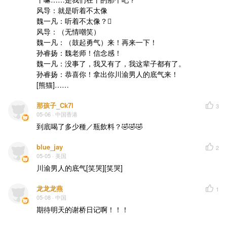
风导：就是听着不太像

魏一凡：听着不太像？🫪

风导：（无情嘲笑）

魏一凡：（鼓起勇气）来！再来一下！

孙睿扬：魏老师！信念感！

魏一凡：没事了，我又有了，我这辈子都有了。

孙睿扬：恭喜你！拿出你川渝男人的底气来！

[熊猫]……
那孩子_Ck7l
3
05-06
· 中国香港
到底喝了多少種／瓶飲料？🤣🤣🤣
blue_jay
2
05-05
· 美国
川渝男人的底气[笑哭][笑哭]
龙龙龙燕
1
05-08
· 中国
期待明天的谢桥日记啊！！！