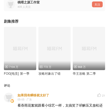
纪真宜：魏一凡
桃哩之源工作室
配音导演：曹一夫
关注
405
人关注
･ε･后期组･ε･
拍摄剪辑：摩托专修霍老板
记录员：爱情保安樊师傅
剧集推荐
海报画师：月饼
7104 万
772 万
868 万
FOG[电竞] 第一季
攻略对象出了错
帝王攻略 第二季
评论
如果我有瞬移就太好了
21
05-05
· 广东
看吞雨花絮就跟看小综艺一样，太搞笑了🤣解压又放松还