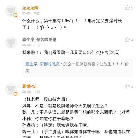
龙龙龙燕
5
05-05
· 中国
什么什么，第十集有1.9w字！！！那肯定又要爆时长
了！！！ദ്ദി(˵ •̀ ᴗ - ˵ ) ✧
塵生岸_辛苦啦感恩
4
05-05
· 广东
我来啦！让我们看看魏一凡又要口出什么狂言[吃瓜]
塵生岸_辛苦啦感恩
：
怎么一把脉就有喜？让他生！！！[偷
笑]
豆饼PS
4
05-05
· 上海
（魏老师一段口技之后）

风导：不是，就是说魏老师今天失误了怎么？

魏一凡：不是失误…就是是我们想的那个东西吧？（对着
小孙）你知道你在干嘛吧？

孙睿扬：（淡定）我知道我在干嘛。

魏一凡：（手忙脚乱）哦你知道你在干嘛，我也知道我在
干嘛……是我们在干的那个吧？
