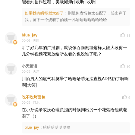
能看到创作过程，美哉[收听][收听][收听]
如果我有瞬移就太好了
：
剧组你表情包太会配了，笑出声了
我，留下一个烧着了的魏一凡哈哈哈哈哈哈哈哈
blue_jay
11
05-06
· 美国
听了好几年的广播剧，就说像吞雨剧组这样大段大段剪十
几分钟视频花絮放给听友看的也没谁了吧？
小夭絮语
10
05-05
· 天津
川渝男人的底气我笑晕了哈哈哈🤣无法直视AD钙奶了啊啊
啊[大笑]
吃不吃烤面包
9
05-05
· 河北
在小孙说录攻没心理负担的时候掏出另一个花絮给他就老
实了（）
blue_jay
：
哈哈哈哈哈哈哈