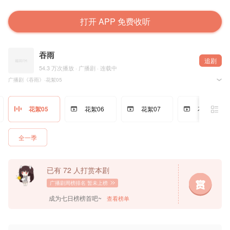
打开 APP 免费收听
吞雨
追剧
54.3 万次播放 · 广播剧 · 连载中
广播剧《吞雨》·花絮05
夏小正原著，桃哩之源工作室制作出品，猫耳FM独播，广播剧《吞雨》，欢迎收听！
花絮05
花絮06
花絮07
花絮08
……
（魏老师一段口技之后）
风导：不是，就是说魏老师今天失误了怎么
魏一凡：不是失误了，就是…是我们想的那个东西吧？（对着小孙）你知道你在干嘛吧？
全一季
孙睿扬：（淡定）我知道我在干嘛。
魏一凡：（手忙脚乱）哦你知道你在干嘛，我也知道我在干嘛……是我们在干的那个吧？
风导：就是听着不太像
魏一凡：哦哦听着不太像？
风导：（无情嘲笑）
已有 72 人打赏本剧
魏一凡：（鼓起勇气）来！再来一下！
孙睿扬：魏老师！信念感！
广播剧周榜排名
暂未上榜
魏一凡：没事了，我又有了，我这辈子都有了。
孙睿扬：恭喜你！拿出你川渝男人的底气来！
成为七日榜榜首吧~
查看榜单
……
･ε･录制组･ε･
谢桥：孙睿扬