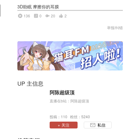
3D助眠 摩擦你的耳膜
136
0
20
2
举报/纠错
UP 主信息
阿陈超级顶
直播在b站：阿陈超级顶
投稿：110 粉丝：5240
+ 关注
私信