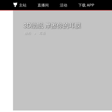
主站
直播间
活动
下载 APP
3D助眠 摩擦你的耳膜
放松
>
耳语