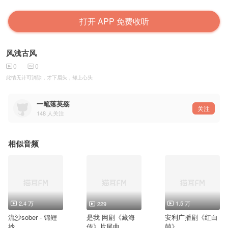
打开 APP 免费收听
风浅古风
0
0
此情无计可消除，才下眉头，却上心头
一笔落英殇
关注
148
人关注
相似音频
2.4 万
1.5 万
229
流沙sober - 锦鲤
是我 网剧《藏海
安利广播剧《红白
抄
传》片尾曲
囍》