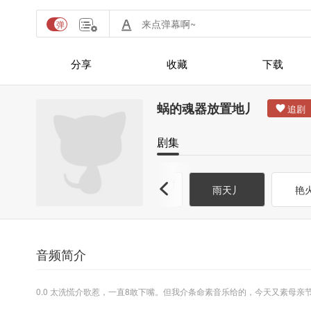
分享
收藏
下载
蜗的魂器放置地丿
剧集
星星堆满天丿f
十纸鹤丿
雨天丿
艳
t.小区的鸡
音频简介
0.0 太洗慌介歌惹，一直8敢下嘴。但我介条命素音乐给的，今天又素母亲