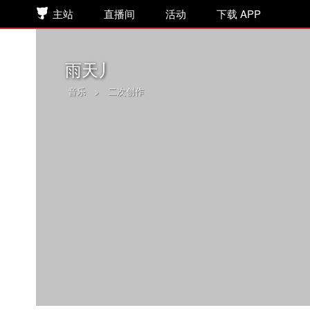
主站
直播间
活动
下载 APP
雨天丿
音乐
>
二次创作