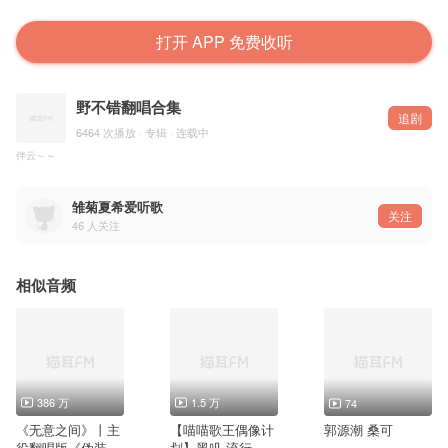
打开 APP 免费收听
野不错翻唱合集
追剧
6464 次播放 · 专辑 · 连载中
伴云～～
雏菊夏希爱听歌
关注
46
人关注
相似音频
386 万
1.5 万
74
《无意之间》丨主
【喵喵歌王偶像计
郭源潮 桑可
役翻唱版《伪装学
划】黑叽-流行-