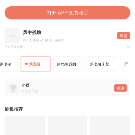
打开 APP 免费收听
风中残烛
追剧
228 次播放 · 广播剧 · 连载中
可以看见我吗？
期 算命
第五期 逃生
第六期 我的名字多少划
第七期 未曾见过的TA
编剧：Ww.
配音组
尤新知：我
小原：神秘人
小酉
关注
185
人关注
剧集推荐