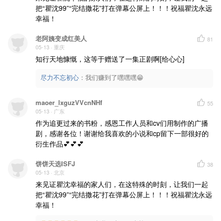
把“瞿沈99”“完结撒花”打在弹幕公屏上！！！祝福瞿沈永远
幸福！
老阿姨变成红美人
81
05-13
· 重庆
知行天地慷慨，这等于赠送了一集正剧啊[给心心]
尽力不忘初心
：
我们赚到了嘿嘿嘿😁
maoer_lxguzVVcnNHf
55
05-13
· 广东
作为追更过来的书粉，感恩工作人员和cv们用制作的广播
剧，感谢各位！谢谢给我喜欢的小说和cp留下一部很好的
衍生作品💕💕💕
饼饼天选ISFJ
38
05-13
· 北京
来见证瞿沈幸福的家人们，在这特殊的时刻，让我们一起
把“瞿沈99”“完结撒花”打在弹幕公屏上！！！祝福瞿沈永远
幸福！