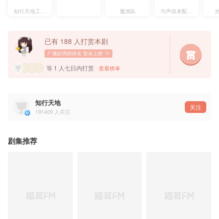
录音师：袁珺 虞乐 Hongstar88s
————————————————
知行天地工作室
魔渔队
与声俱来配音社团
沈岱：路知行@路知知
瞿末予：赵成晨@赵成晨要努力开心呀
丘丘：朱朱一二三
程子玫：刘晴@劉颐诺Inno
已有 188 人打赏本剧
程若泽：胡良伟@故意不上钩的鱼yo
保姆：张碧玉@张碧玉berry
广播剧周榜排名
暂未上榜
刘息：宝木中阳@cucn201宝木中阳
尤柏悦：钱文青@钱文青_拾弎幺
等 1 人七日内打赏
查看榜单
老吴：图特哈蒙@你的图特哈蒙
参与演出：严燕生、齐斯伽、刘芊含、沈倩、高启帆、余昊威、马语非、斑马、李兰陵、邓宥希、
——猫耳FM独家播出，付费内容禁止二改、二传及商用——
知行天地
关注
191409
人关注
剧集推荐