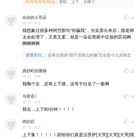
丹丹丹丹丹丹ing
：
来啦，上下，太棒了
自由的小耳朵
36
05-13
· 湖北
我想象过很多种阿岱那句“你骗我”，当实质出来后，路老师
太会处理了，又美又柔，就是一朵在黑夜中绽放的昙花啊
啊啊啊啊
缓缓而归_
：
还有后面的“我可没那么好骗”完全是小儿女情态
真砂町的黑猫
22
05-13
· 河南
我嘞个去，还有上下级，这等于白送了一集啊
与君语丿
19
05-13
· 山东
我去…上下80分钟！！！！
哔叨叨
18
05-13
· 四川
上下集！！！！！剧组你们真是活菩萨[大哭][大哭][大哭]我