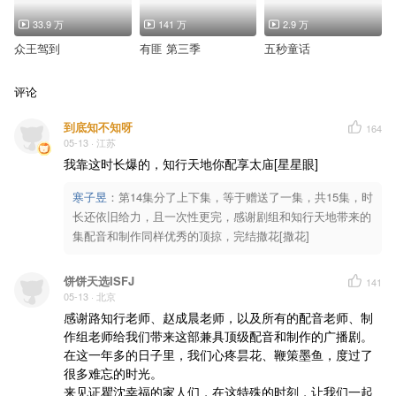
33.9 万
141 万
2.9 万
众王驾到
有匪 第三季
五秒童话
评论
到底知不知呀
164
05-13
· 江苏
我靠这时长爆的，知行天地你配享太庙[星星眼]
寒子昱
：
第14集分了上下集，等于赠送了一集，共15集，时
长还依旧给力，且一次性更完，感谢剧组和知行天地带来的
集配音和制作同样优秀的顶掠，完结撒花[撒花]
饼饼天选ISFJ
141
05-13
· 北京
感谢路知行老师、赵成晨老师，以及所有的配音老师、制
作组老师给我们带来这部兼具顶级配音和制作的广播剧。
在这一年多的日子里，我们心疼昙花、鞭策墨鱼，度过了
很多难忘的时光。

来见证瞿沈幸福的家人们，在这特殊的时刻，让我们一起