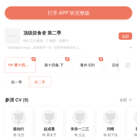
打开 APP 听完整版
顶级掠食者 第二季
追剧
800 万次播放 · 广播剧 · 连载中
『你是我的omega，是我要用一生一世陪伴和爱护的人。』
@水千丞 原著，@猫耳FM @知行天地 联合出品，@魔渔队 制作，广播剧《顶级掠食者》第二季 
第十四集·上
第十四集·下
番外·520
启动音征集
▶ 制作组 ◀
原著：@水千丞
制作：@魔渔队
出品：@猫耳FM @知行天地
第一季
第二季
监制：张雯雯 洲洲
编剧：南禅@山下有个南禅寺
后期制作：@魔渔队
原创配乐：麟肆壹陆@麟肆壹陆
参演 CV (9)
制片：八岁@八八八八八岁 卫子@With卫子
全部
海报画师：薄荷Mintt@薄荷Mintt
海报设计：荒寺@高阶社恐用户汤
剧名设计：Anon@itsanon
宣传：KITA
字幕：OCIR字幕组@OCIR·字幕组
路知行
赵成晨
朱朱一二三
刘晴
📢 配音组 ◀
配音导演：路知行@路知知 刘西瓜@四又兮
饰
沈岱
饰
瞿末予
饰
丘丘
饰
程子玫