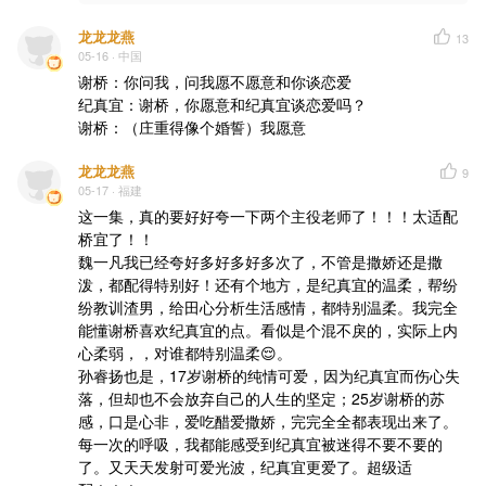
龙龙龙燕
13
05-16
· 中国
谢桥：你问我，问我愿不愿意和你谈恋爱

纪真宜：谢桥，你愿意和纪真宜谈恋爱吗？

谢桥：（庄重得像个婚誓）我愿意
龙龙龙燕
9
05-17
· 福建
这一集，真的要好好夸一下两个主役老师了！！！太适配
桥宜了！！

魏一凡我已经夸好多好多好多次了，不管是撒娇还是撒
泼，都配得特别好！还有个地方，是纪真宜的温柔，帮纷
纷教训渣男，给田心分析生活感情，都特别温柔。我完全
能懂谢桥喜欢纪真宜的点。看似是个混不戾的，实际上内
心柔弱，，对谁都特别温柔😌。

孙睿扬也是，17岁谢桥的纯情可爱，因为纪真宜而伤心失
落，但却也不会放弃自己的人生的坚定；25岁谢桥的苏
感，口是心非，爱吃醋爱撒娇，完完全全都表现出来了。
每一次的呼吸，我都能感受到纪真宜被迷得不要不要的
了。又天天发射可爱光波，纪真宜更爱了。超级适