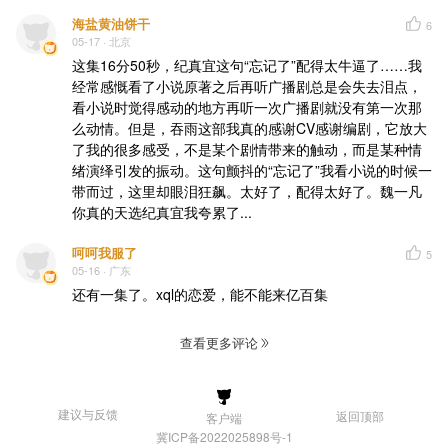
海盐黄油饼干
6
05-17
· 北京
这集16分50秒，纪真宜这句“忘记了”配得太牛逼了……我
经常感慨看了小说原著之后再听广播剧总是会失去泪点，
看小说时觉得感动的地方再听一次广播剧就没有第一次那
么动情。但是，吞雨这部我真的感谢CV感谢编剧，它放大
了我的很多感受，不是某个剧情带来的触动，而是某种情
绪演绎引发的振动。这句颤抖的“忘记了”我看小说的时候一
带而过，这里却眼泪狂飙。太好了，配得太好了。魏一凡
你真的天选纪真宜我夸累了...
呵呵我服了
5
05-16
· 广东
还有一集了。xql的恋爱，能不能来亿百集
查看更多评论
建议与反馈
返回顶部
客户端
冀ICP备2022025898号-1