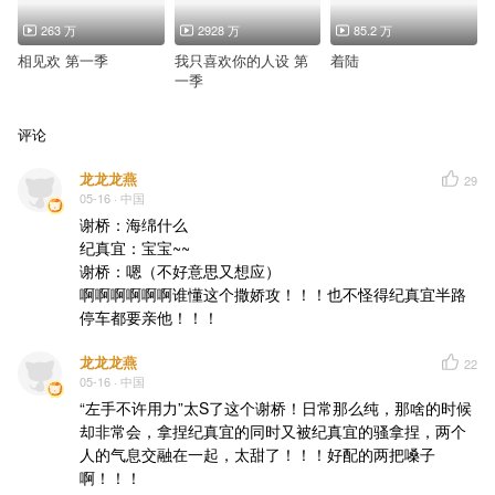
263 万
2928 万
85.2 万
相见欢 第一季
我只喜欢你的人设 第
着陆
一季
评论
龙龙龙燕
29
05-16
· 中国
谢桥：海绵什么

纪真宜：宝宝~~

谢桥：嗯（不好意思又想应）

啊啊啊啊啊啊谁懂这个撒娇攻！！！也不怪得纪真宜半路
停车都要亲他！！！
龙龙龙燕
22
05-16
· 中国
“左手不许用力”太S了这个谢桥！日常那么纯，那啥的时候
却非常会，拿捏纪真宜的同时又被纪真宜的骚拿捏，两个
人的气息交融在一起，太甜了！！！好配的两把嗓子
啊！！！