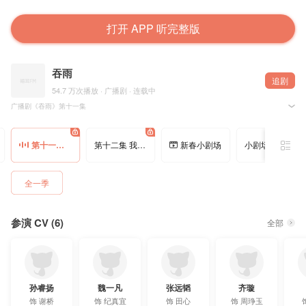
打开 APP 听完整版
吞雨
追剧
54.7 万次播放 · 广播剧 · 连载中
广播剧《吞雨》第十一集
「让我和纪真宜永远在一起」
夏小正原著，桃哩之源配音工作室制作出品，猫耳FM 独播，欢迎收听！
第十一集 让我和纪真宜永远在一起
第十二集 我们在宇宙里，也只是两粒依偎的尘埃
新春小剧场
小剧场1 《毛巾兔子》
配音组
谢桥：孙睿扬
纪真宜：魏一凡
全一季
田心：张远韬
小果：里德
周琤玉：齐璇
程济棠：胡博豪
参演 CV (6)
Joey：颜辉
全部
罗跖：李思楠
丁呈：夏浚恺
其他配音
兰州、洛泺、李嘉祥、仔姜、羽忆、王龄健、沈危、范敬昶、苏阳林
孙睿扬
魏一凡
张远韬
齐璇
制作组
制作人：电视台桃PD
饰
谢桥
饰
纪真宜
饰
田心
饰
周琤玉