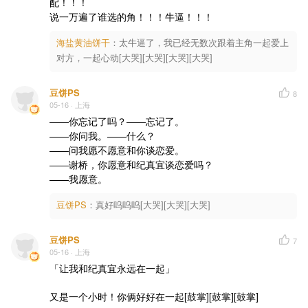
配！！！

说一万遍了谁选的角！！！牛逼！！！
海盐黄油饼干
：
太牛逼了，我已经无数次跟着主角一起爱上
对方，一起心动[大哭][大哭][大哭][大哭]
豆饼PS
8
05-16
· 上海
——你忘记了吗？——忘记了。

——你问我。——什么？

——问我愿不愿意和你谈恋爱。

——谢桥，你愿意和纪真宜谈恋爱吗？

——我愿意。
豆饼PS
：
真好呜呜呜[大哭][大哭][大哭]
豆饼PS
7
05-16
· 上海
「让我和纪真宜永远在一起」

又是一个小时！你俩好好在一起[鼓掌][鼓掌][鼓掌]