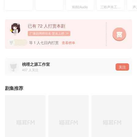
监制：黄豆米糕曹摊主、艺体班徐老师
配音导演：曹一夫
8082Audio
三格声米工作室
声
编剧：尘喧笙箫
后期：莓立方
音效编辑：mina、莓立方
音乐协助：mina
已有 72 人打赏本剧
后期监制：金土豆
统筹：爱情保安樊师傅、摩托专修霍老板
广播剧周榜排名
暂未上榜
海报：一勺酸橙汁
字幕：一枝字幕组
等 1 人七日内打赏
查看榜单
《吻雨》
演唱：撬锁老羊LeO
作词：凉盏
作曲：浅逸
桃哩之源工作室
编曲：阿政
关注
混音/和声：萧清明
407
人关注
剧集推荐