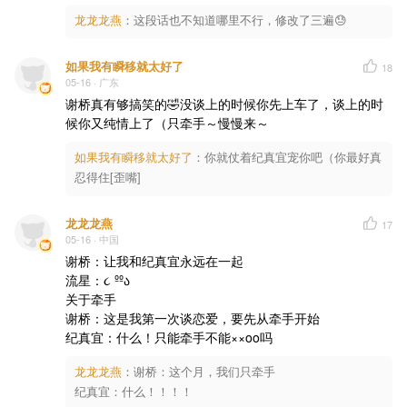
龙龙龙燕
：
这段话也不知道哪里不行，修改了三遍😓
如果我有瞬移就太好了
18
05-16
· 广东
谢桥真有够搞笑的🤣没谈上的时候你先上车了，谈上的时
候你又纯情上了（只牵手～慢慢来～
如果我有瞬移就太好了
：
你就仗着纪真宜宠你吧（你最好真
忍得住[歪嘴]
龙龙龙燕
17
05-16
· 中国
谢桥：让我和纪真宜永远在一起

流星：૮ ººა

关于牵手

谢桥：这是我第一次谈恋爱，要先从牵手开始

纪真宜：什么！只能牵手不能××oo吗
龙龙龙燕
：
谢桥：这个月，我们只牵手

纪真宜：什么！！！！