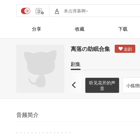
分享
收藏
下载
离落の助眠合集
剧集
懒
大象爷爷的城
听见花开的声
小熊的幸福
小狐狸
堡梦
音
音频简介
。。。。。。。。。。。。。。。