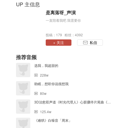
UP 主信息
是离落呀_声演
一直陪着我吧 我需要你
投稿：179 粉丝：4392
+ 关注
私信
推荐音频
选我，我超甜的
228w
助眠，想听你说很想我
80w
3D治愈双声道《时光代理人》心脏骤停片尾曲《OverThink》木木的3D音乐实验室
125.4w
《难哄》白噪音「周末」