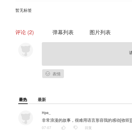
暂无标签
评论
2
弹幕列表
图片列表
表情
最热
最新
Hpa_
非常浪漫的故事，很难用语言形容我的感动[收听][收
07-07
回复