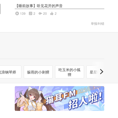
【睡前故事】听见花开的声音
139
2
20
2
举报/纠错
吃玉米的小狐
流浪钢琴师
躲雨的小刺猬
星星味的拥抱
狸