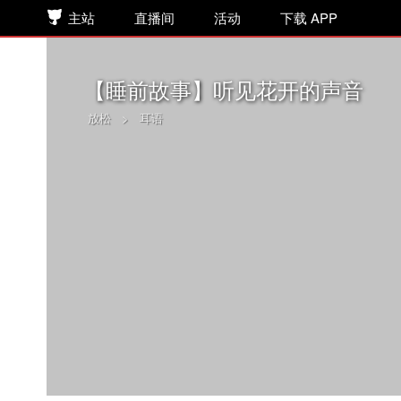
主站
直播间
活动
下载 APP
【睡前故事】听见花开的声音
放松
>
耳语