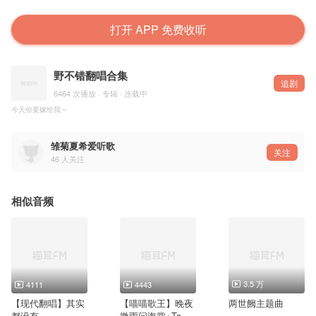
打开 APP 免费收听
野不错翻唱合集
追剧
6464 次播放 · 专辑 · 连载中
今天你要嫁给我～
雏菊夏希爱听歌
关注
46
人关注
相似音频
3.5 万
4111
4443
【现代翻唱】其实
【喵喵歌王】晚夜
两世阙主题曲
都没有
微雨问海棠+Tc_顾