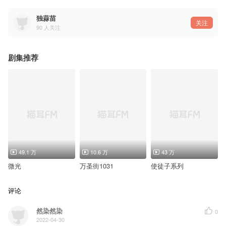
独蒜苗
关注
90
人关注
剧集推荐
49.1 万
10.6 万
43 万
微光
万圣街1031
使徒子系列
评论
然染然染
0
2022-04-30