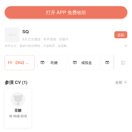
打开 APP 免费收听
SQ
追剧
8.8 万次播放 · 有声漫画 · 连载中
原作坛九，素材均来自网络，不做商用，如侵删。
原作微博指路：@坛九
【SQ】垃圾分类抢答游戏
吃糖
戒指盒
狗粮
参演 CV (1)
全部
亚酸
饰
秋瞳/孙璟