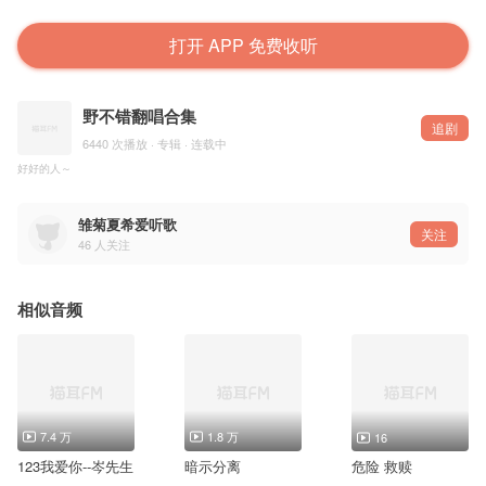
打开 APP 免费收听
野不错翻唱合集
追剧
6440 次播放 · 专辑 · 连载中
好好的人～
雏菊夏希爱听歌
关注
46
人关注
相似音频
7.4 万
1.8 万
16
123我爱你--岑先生
暗示分离
危险 救赎