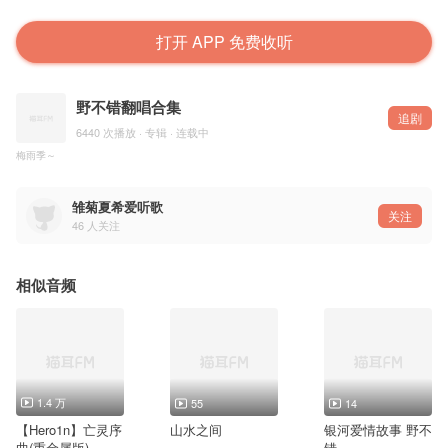
打开 APP 免费收听
野不错翻唱合集
追剧
6440 次播放 · 专辑 · 连载中
梅雨季～
雏菊夏希爱听歌
关注
46
人关注
相似音频
1.4 万
55
14
【Hero1n】亡灵序
山水之间
银河爱情故事 野不
曲(重金属版)
错