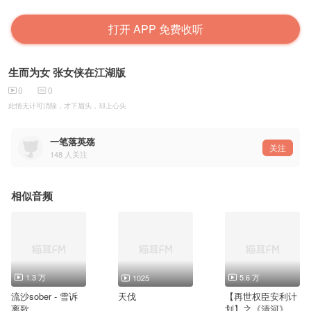
打开 APP 免费收听
生而为女 张女侠在江湖版
0
0
此情无计可消除，才下眉头，却上心头
一笔落英殇
关注
148
人关注
相似音频
1.3 万
5.6 万
1025
流沙sober - 雪诉
天伐
【再世权臣安利计
离歌
划】之《清河》翻