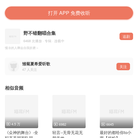
打开 APP 免费收听
野不错翻唱合集
追剧
6468 次播放 · 专辑 · 连载中
慢冷的人啊会自我折磨～
雏菊夏希爱听歌
关注
47
人关注
相似音频
4.5 万
6982
6645
《众神的舞台》-全
轻言--无骨无花无
最好的都给你to小
职高手国家队同人
我无他
雨【超粉】