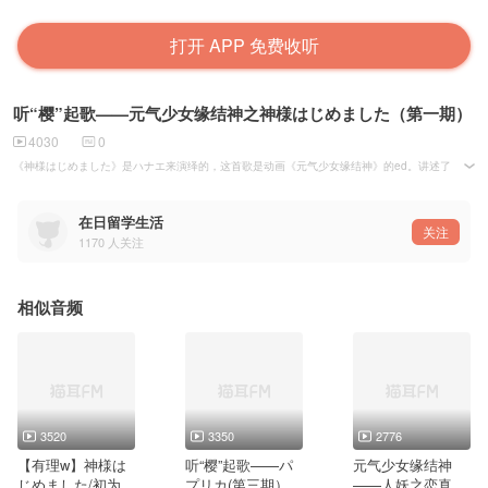
打开 APP 免费收听
听“樱”起歌——元气少女缘结神之神様はじめました（第一期）
4030
0
《神様はじめました》是ハナエ来演绎的，这首歌是动画《元气少女缘结神》的ed。讲述了女主角
在日留学生活
关注
1170
人关注
相似音频
3520
3350
2776
【有理w】神様は
听“樱”起歌——パ
元气少女缘结神
じめました/初为神
プリカ(第三期）
——人妖之恋真的