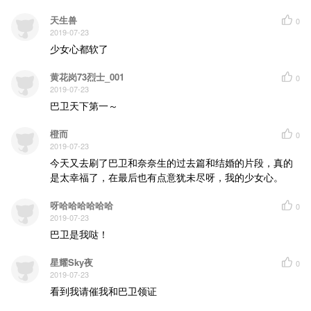
天生兽
0
2019-07-23
少女心都软了
黄花岗73烈士_001
0
2019-07-23
巴卫天下第一～
橙而
0
2019-07-23
今天又去刷了巴卫和奈奈生的过去篇和结婚的片段，真的
是太幸福了，在最后也有点意犹未尽呀，我的少女心。
呀哈哈哈哈哈哈
0
2019-07-23
巴卫是我哒！
星耀Sky夜
0
2019-07-23
看到我请催我和巴卫领证