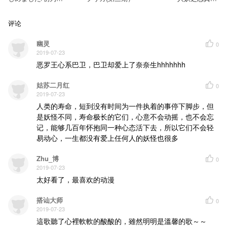
明
不可能？土地神绝
不放弃！（4）
评论
幽灵
0
2019-07-23
恶罗王心系巴卫，巴卫却爱上了奈奈生hhhhhhh
姑苏二月红
0
2019-07-23
人类的寿命，短到没有时间为一件执着的事停下脚步，但
是妖怪不同，寿命极长的它们，心意不会动摇，也不会忘
记，能够几百年怀抱同一种心态活下去，所以它们不会轻
易动心，一生都没有爱上任何人的妖怪也很多
Zhu_博
0
2019-07-23
太好看了，最喜欢的动漫
搭讪大师
0
2019-07-23
這歌聽了心裡軟軟的酸酸的，雖然明明是溫馨的歌～～