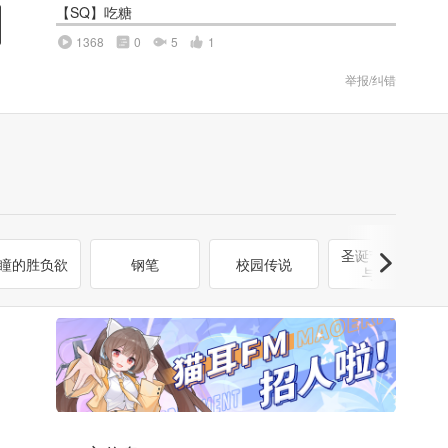
【SQ】吃糖
1368
0
5
1
举报/纠错
圣诞节的幸福
瞳的胜负欲
钢笔
校园传说
与温暖