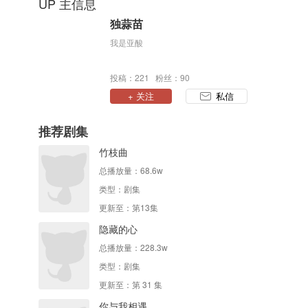
UP 主信息
独蒜苗
我是亚酸
投稿：221 粉丝：90
+ 关注
私信
推荐剧集
竹枝曲
总播放量：
68.6w
类型：
剧集
更新至：第13集
隐藏的心
总播放量：
228.3w
类型：
剧集
更新至：第 31 集
你与我相遇