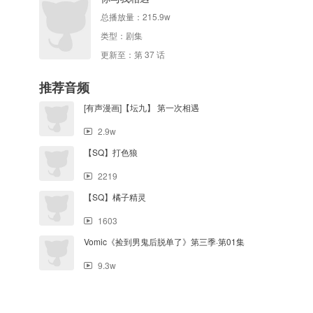
总播放量：
215.9w
类型：
剧集
更新至：第 37 话
推荐音频
[有声漫画]【坛九】 第一次相遇
2.9w
【SQ】打色狼
2219
【SQ】橘子精灵
1603
Vomic《捡到男鬼后脱单了》第三季·第01集
9.3w