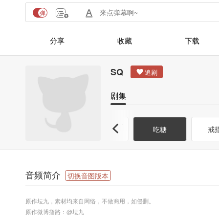
分享
收藏
下载
SQ
剧集
游
【SQ】垃圾分
这么喜欢我吗
吃糖
戒
类抢答游戏
音频简介
切换音图版本
原作坛九，素材均来自网络，不做商用，如侵删。
原作微博指路：@坛九