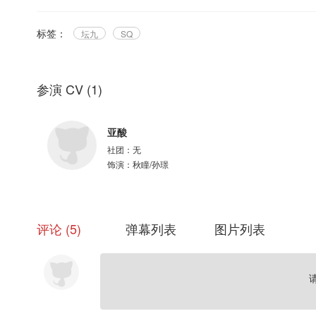
标签：
坛九
SQ
参演 CV
(
1
)
亚酸
社团：
无
饰演：
秋瞳/孙璟
评论
5
弹幕列表
图片列表