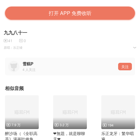
打开 APP 免费收听
九九八十一
41
0
原唱：乐正绫
翻唱：乐正龙牙。
调教：雪高P
雪糕P
关注
4
人关注
相似音频
7.9 万
3.2 万
194
醉沙场（《全职高
❤無題，就是聊聊
乐正龙牙：繁华唱
手》漫画叶修角色
天❤
遍