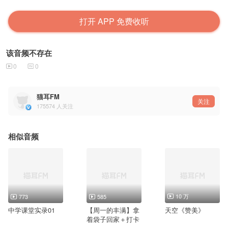
打开 APP 免费收听
该音频不存在
0
0
猫耳FM
关注
175574
人关注
相似音频
10 万
773
585
中学课堂实录01
【周一的丰满】拿
天空《赞美》
着袋子回家＋打卡