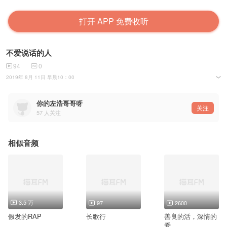
打开 APP 免费收听
不爱说话的人
94
0
2019年 8月 11日 早晨10：00
不爱说话的人
你的左浩哥哥呀
关注
57
人关注
相似音频
3.5 万
97
2600
假发的RAP
长歌行
善良的活，深情的
爱